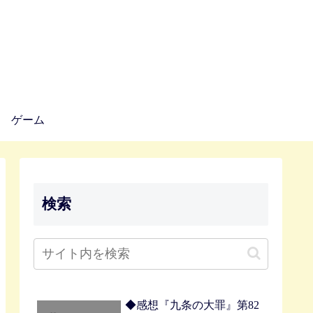
ゲーム
検索
◆感想『九条の大罪』第82