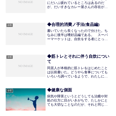
にだいぶ疲れているところはあるのだ
が、だいすきなカレー屋さんの存在があ
り実行に移そう！というところまでは至
らず。そうであれば、東京にいながらし
てもうちょっと環境の最適化をしてみて
は、という結論にいきつくが...
◆合理的消費ノ手法(食品編)
余暇
書いていたら長くなったので分けた。ち
なみに後半は嗜好品編である。 スーパ
ーマーケットは、自炊をする者にとって
大変ありがたい施設だ。だが同時に、危
険な魔窟でもある。巧妙に設計された陳
列棚たちが、余計な物を買わせてしま
う。幼い頃、レジ前にあるお...
◆筋トレとそれに伴う自炊につい
余暇
て
同居人が本格的に筋トレをはじめたこと
は以前書いた。どうやら食事についても
いろいろ調べているようで、わたしにそ
の知識を共有してくれる。料理はわたし
の担当なので、もらった知識を活かせる
ような献立づくりをしていきたいと思
◆健康な側面
余暇
う。なにせわたしも筋トレを...
病気や障害というとどうしても治癒や対
処の仕方に目がいきがちで、たしかにと
ても大切なことなのだが、それと同じく
らい健康な側面をみるということも大切
なのではないかというのを、最近切に感