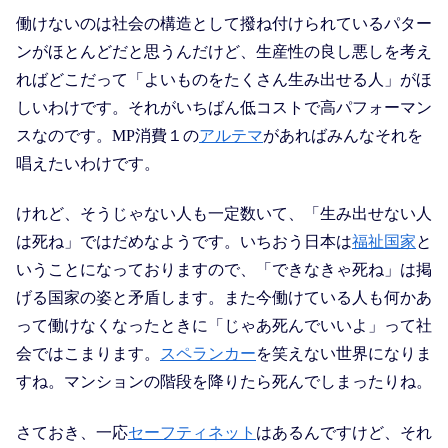
働けないのは社会の構造として撥ね付けられているパター
ンがほとんどだと思うんだけど、生産性の良し悪しを考え
ればどこだって「よいものをたくさん生み出せる人」がほ
しいわけです。それがいちばん低コストで高パフォーマン
スなのです。MP消費１の
アルテマ
があればみんなそれを
唱えたいわけです。
けれど、そうじゃない人も一定数いて、「生み出せない人
は死ね」ではだめなようです。いちおう日本は
福祉国家
と
いうことになっておりますので、「できなきゃ死ね」は掲
げる国家の姿と矛盾します。また今働けている人も何かあ
って働けなくなったときに「じゃあ死んでいいよ」って社
会ではこまります。
スペランカー
を笑えない世界になりま
すね。マンションの階段を降りたら死んでしまったりね。
さておき、一応
セーフティネット
はあるんですけど、それ