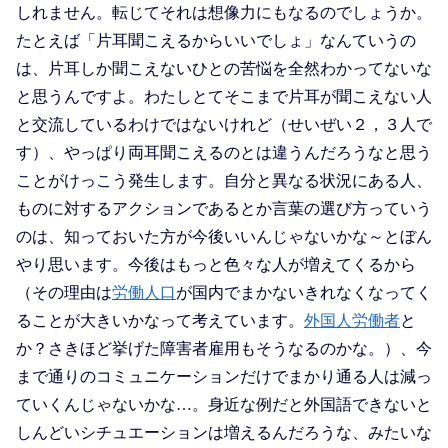
しれません。転じてそれは想像力にもなるのでしょうか。
たとえば「片耳聞こえるからいいでしょ」なんていうの
は、片耳しか聞こえないひとの苦悩を全然わかってないな
と思うんですよ。わたしとてそこまで片耳が聞こえない人
と交流しているわけではないけれど（せいぜい２，３人で
す）、やっぱり両耳聞こえるのとは違うんだろうなと思う
ことがけっこう発生します。自分と異なる状況にある人、
ものに対するアクションであるとか言葉の選び方っていう
のは、知っておいた方が今後いいんじゃないかな～とぼん
やり思います。今後はもっと色々な人が増えてくるから
（その理由は
労働人口
が国内でまかないきれなくなってく
ることが大きいかなって考えています。
外国人労働者
と
か？さきほど挙げた障害者雇用もそうなるのかな。）、今
まで通りのコミュニケーションだけでまかり通る人は減っ
ていくんじゃないかな…。身近な例だと外国語できないと
しんどいシチュエーションは増えるんだろうな、みたいな