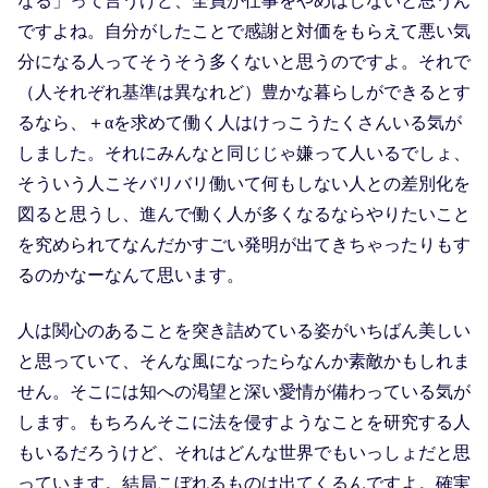
なる」って言うけど、全員が仕事をやめはしないと思うん
ですよね。自分がしたことで感謝と対価をもらえて悪い気
分になる人ってそうそう多くないと思うのですよ。それで
（人それぞれ基準は異なれど）豊かな暮らしができるとす
るなら、＋αを求めて働く人はけっこうたくさんいる気が
しました。それにみんなと同じじゃ嫌って人いるでしょ、
そういう人こそバリバリ働いて何もしない人との差別化を
図ると思うし、進んで働く人が多くなるならやりたいこと
を究められてなんだかすごい発明が出てきちゃったりもす
るのかなーなんて思います。
人は関心のあることを突き詰めている姿がいちばん美しい
と思っていて、そんな風になったらなんか素敵かもしれま
せん。そこには知への渇望と深い愛情が備わっている気が
します。もちろんそこに法を侵すようなことを研究する人
もいるだろうけど、それはどんな世界でもいっしょだと思
っています。結局こぼれるものは出てくるんですよ。確実