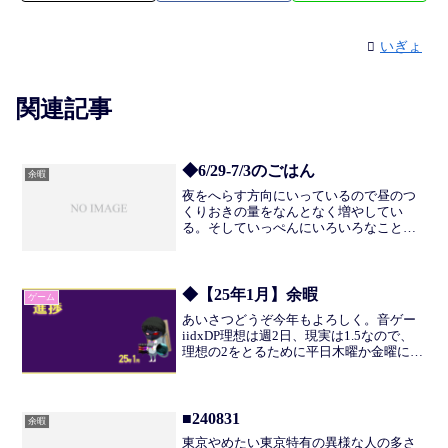
いぎょ
関連記事
◆6/29-7/3のごはん
余暇
夜をへらす方向にいっているので昼のつ
くりおきの量をなんとなく増やしてい
る。そしていっぺんにいろいろなことが
ふりかかってしまい、料理をするところ
までこぎつけなかった日がおおい。そん
なとき、下味冷凍は強い味方だ。生にく
らべて味はおちてしまうが（...
◆【25年1月】余暇
ゲーム
あいさつどうぞ今年もよろしく。音ゲー
iidxDP理想は週2日、現実は1.5なので、
理想の2をとるために平日木曜か金曜に時
間をとるようにした。あとは、土日。進
捗はすくないが、12のむちむちした譜面
は12.5のところくらいまでは、なんとか
おっつ...
■240831
余暇
東京やめたい東京特有の異様な人の多さ