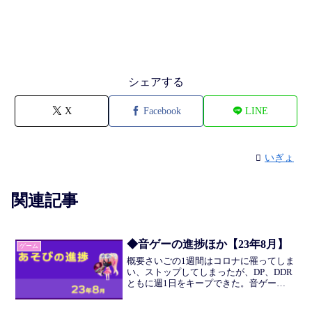
シェアする
X
Facebook
LINE
いぎょ
関連記事
◆音ゲーの進捗ほか【23年8月】
ゲーム
概要さいごの1週間はコロナに罹ってしま
い、ストップしてしまったが、DP、DDR
ともに週1日をキープできた。音ゲー
iidxDP頻度を上げたいと先月書いたばか
りだったが、試験勉強が入ってくるとそ