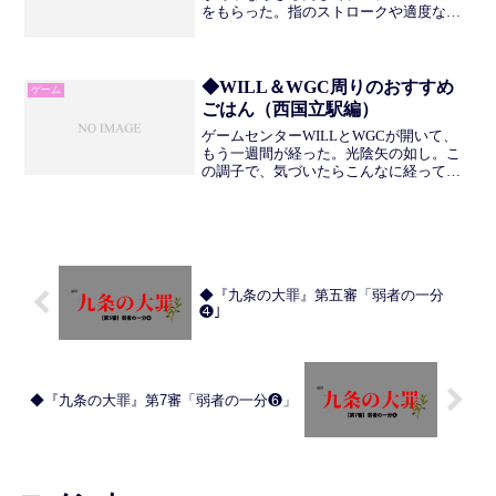
をもらった。指のストロークや適度な脱
力の肝要さを身に沁みて感じる。複雑な
運指のちからがそろそろ必要だなと察す
る。わたしのこと4月上旬がこんなかんじ
だったようだ。5/...
◆WILL＆WGC周りのおすすめ
ゲーム
ごはん（西国立駅編）
ゲームセンターWILLとWGCが開いて、
もう一週間が経った。光陰矢の如し。こ
の調子で、気づいたらこんなに経ってた
わ、みたいなゲーセンになってほしい。
さて「まだ冬だし寒いし春は花粉が飛ぶ
し夏は暑いし立川駅からあそこまで歩く
のはちょっと（ここま...
◆『九条の大罪』第五審「弱者の一分
❹」
◆『九条の大罪』第7審「弱者の一分❻」