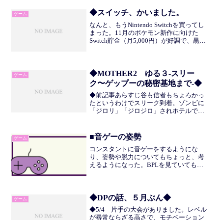
の余裕がなかなかないかもしれないなー
と思った1ヶ月...
◆スイッチ、かいました。
ゲーム
なんと、もうNintendo Switchを買ってし
まった。11月のポケモン新作に向けた
Switch貯金（月5,000円）が好調で、黒字
のときに多めに入れていたらもう貯まっ
てしまったのだ。貯まったからには買う
しかないと、注文ボタンを押した。...
◆MOTHER2 ゆる３-スリー
ゲーム
ク〜ゲップーの秘密基地まで-◆
◆前記事あらすじ谷も信者もちょろかっ
たというわけでスリーク到着。ゾンビに
「ジロリ」「ジロジロ」されホテルでハ
ニートラップ(違)にかかり墓地の地下に監
禁される。テレパシーで助けを求めジェ
フパートへ。親友（意味深）のトニーと
■音ゲーの姿勢
ゲーム
ともにロッカーを漁り...
コンスタントに音ゲーをするようにな
り、姿勢や脱力についてもちょっと、考
えるようになった。BPLを見ていてもい
ろいろなスタイルの方がおられるが、自
分の場合、背筋は伸ばして腹筋にちょっ
と力が入っているくらいが、腕が力みす
ぎずにすむのと、背中が丸...
◆DPの話、５月ぶん◆
ゲーム
◆5/4 片手の大会がありました。レベル
が尋常ならざる高さで、モチベーション