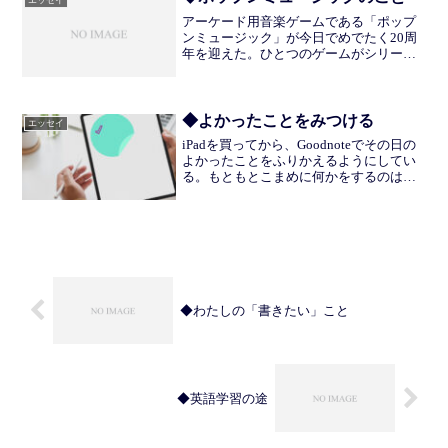
アーケード用音楽ゲームである「ポップ
ンミュージック」が今日でめでたく20周
年を迎えた。ひとつのゲームがシリーズ
を継続させたまま20年続くというのは制
作スタッフや予算等のパワーとファンの
熱量の両輪あってこそで、なかなか為し
えないことだと思う。...
◆よかったことをみつける
エッセイ
iPadを買ってから、Goodnoteでその日の
よかったことをふりかえるようにしてい
る。もともとこまめに何かをするのは苦
手なのだが、iPadは触っていてたのしい
ので、いまのところつづいている。なぜ
こういったことをはじめたのかという
と、今の生...
◆わたしの「書きたい」こと
◆英語学習の途