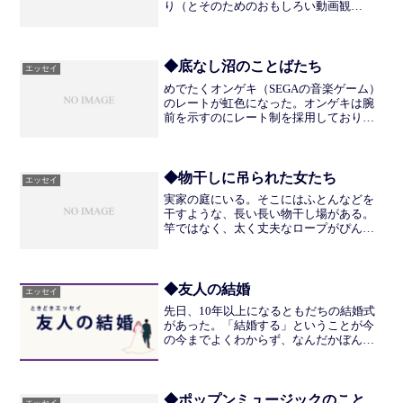
り（とそのためのおもしろい動画観
賞）、料理、韓国語、映画……さすがに1
日ですべてをおさめるのはむずかしくな
ってきた。ここで「その日その日で適当
にやってい」けないのがわた...
◆底なし沼のことばたち
エッセイ
めでたくオンゲキ（SEGAの音楽ゲーム）
のレートが虹色になった。オンゲキは腕
前を示すのにレート制を採用しており、
レートの数値が上がるごとに色が変わっ
ていく。なかでも最上級のものが虹色
で、レート15.00以上になると与えられ
る。とりあえず虹レ...
◆物干しに吊られた女たち
エッセイ
実家の庭にいる。そこにはふとんなどを
干すような、長い長い物干し場がある。
竿ではなく、太く丈夫なロープがぴんと
張ってある。本来洗濯物を干すはずのそ
こには、見覚えのある顔をした女たちが
ぼろのような粗末な格好で首を吊ってい
た。たしか5人ほどだった...
◆友人の結婚
エッセイ
先日、10年以上になるともだちの結婚式
があった。「結婚する」ということが今
の今までよくわからず、なんだかぼんや
りとしたまま会場に向かってしまった気
がする。来賓はみな嬉しそうにカメラを
かまえて、新郎新婦を寿いでいた。わた
しもその流れに乗らない...
◆ポップンミュージックのこと
エッセイ