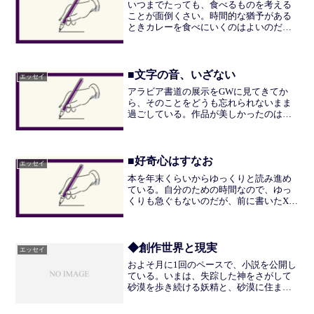
いつまでたっても、食べるものを考える
ことが面倒くさい。時間的な猶予がある
ときカレーを食べにいくのはよいのだ
が、時間がびみょうだったり、そこまで
おなかがすいていないときの食事はひじ
ょうにむずかしい。世の中で、食事を考
えるのが面倒くさい人の割合...
■文字の音、いざない
エッセイ
アラビア書道の展示をGWに見てきてか
ら、そのことをどうも忘れられないまま
過ごしている。作品が美しかったのはも
ちろんだが、文字そのものが絵のようで
うつくしいのだ。ただ美しい・おもしろ
いのは他の展示もいっしょで、しかし
「どうも忘れられない」とい...
■好奇心はすなお
エッセイ
本を年末くらいからゆっくりと読み進め
ている。自分のための時間なので、ゆっ
くりも急ぐもないのだが、前に書いたX離
れの話の文脈を借りれば、「オフる」時
間のさいたるものだ。中でも『庭の話』
と『息吹』は先が気になってしまい、本
当は別のことをする予定...
◆創作世界と現実
エッセイ
およそ月に1回のペースで、小説を公開し
ている。いまは、失踪した神をさがして
砂漠を歩き続ける妖精と、砂漠に住まう
ひとびとの話を書いている。ここから飛
べます（宣伝）。この話もふくめて、わ