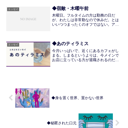
たしのつくる小説は同じ星のなかで起こ
っている。今まで書いて...
◆宿敵・木曜午前
エッセイ
木曜日。フルタイムの方は勤務の日だ
が、わたしは非常勤なので休みだ。とは
いいつつまったくのオフではない。アト
リエに行く日であり、外来も月1回だけあ
る。そんな木曜日だが、休みのくせにと
てもやっかいだ。ここ最近はアトリエも
外来も午後のはじめに行く...
◆あのティラミス
エッセイ
今月いっぱいで、近くにあるカフェがし
まる。しまるというよりは、今メインで
お店に立っている方が退職されるのだと
いう。聞くと、どうやら運営上の事情を
感じないではないが、今回の話とは関係
がないのでおいておこう。そもそも、わ
たしはコーヒーを飲まない...
◆身を置く世界、置かない世界
◆秘匿された口元