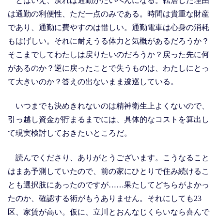
とはいえ、戻れば通勤がたいへんになる。転居した理由
は通勤の利便性、ただ一点のみである。時間は貴重な財産
であり、通勤に費やすのは惜しい。通勤電車は心身の消耗
もはげしい。それに耐えうる体力と気概があるだろうか？
そこまでしてわたしは戻りたいのだろうか？戻った先に何
があるのか？逆に戻ったことで失うものは、わたしにとっ
て大きいのか？答えの出ないまま逡巡している。
いつまでも決めきれないのは精神衛生上よくないので、
引っ越し資金が貯まるまでには、具体的なコストを算出し
て現実検討しておきたいところだ。
読んでくださり、ありがとうございます。こうなること
はまあ予測していたので、前の家にひとりで住み続けるこ
とも選択肢にあったのですが……果たしてどちらがよかっ
たのか、確認する術がもうありません。それにしても23
区、家賃が高い。仮に、立川とおんなじくらいなら喜んで