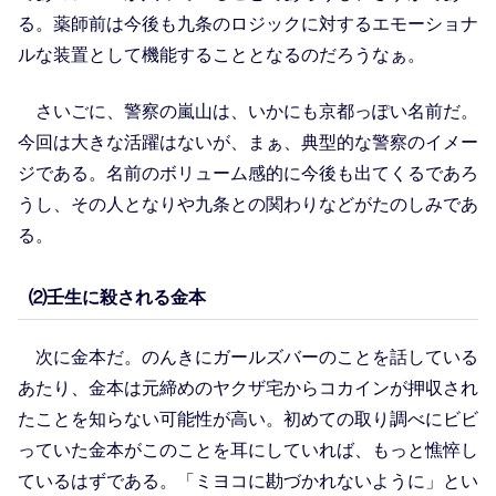
る。薬師前は今後も九条のロジックに対するエモーショナ
ルな装置として機能することとなるのだろうなぁ。
さいごに、警察の嵐山は、いかにも京都っぽい名前だ。
今回は大きな活躍はないが、まぁ、典型的な警察のイメー
ジである。名前のボリューム感的に今後も出てくるであろ
うし、その人となりや九条との関わりなどがたのしみであ
る。
⑵壬生に殺される金本
次に金本だ。のんきにガールズバーのことを話している
あたり、金本は元締めのヤクザ宅からコカインが押収され
たことを知らない可能性が高い。初めての取り調べにビビ
っていた金本がこのことを耳にしていれば、もっと憔悴し
ているはずである。「ミヨコに勘づかれないように」とい