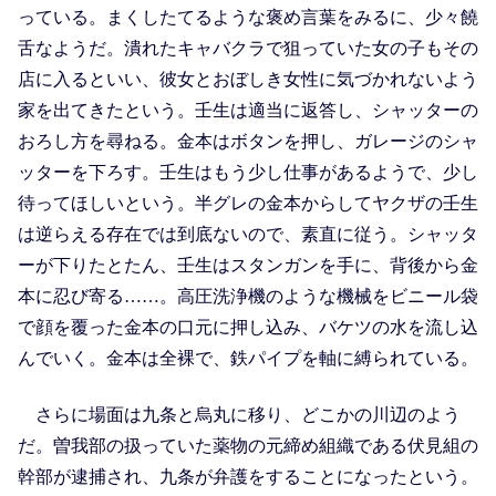
っている。まくしたてるような褒め言葉をみるに、少々饒
舌なようだ。潰れたキャバクラで狙っていた女の子もその
店に入るといい、彼女とおぼしき女性に気づかれないよう
家を出てきたという。壬生は適当に返答し、シャッターの
おろし方を尋ねる。金本はボタンを押し、ガレージのシャ
ッターを下ろす。壬生はもう少し仕事があるようで、少し
待ってほしいという。半グレの金本からしてヤクザの壬生
は逆らえる存在では到底ないので、素直に従う。シャッタ
ーが下りたとたん、壬生はスタンガンを手に、背後から金
本に忍び寄る……。高圧洗浄機のような機械をビニール袋
で顔を覆った金本の口元に押し込み、バケツの水を流し込
んでいく。金本は全裸で、鉄パイプを軸に縛られている。
さらに場面は九条と烏丸に移り、どこかの川辺のよう
だ。曽我部の扱っていた薬物の元締め組織である伏見組の
幹部が逮捕され、九条が弁護をすることになったという。