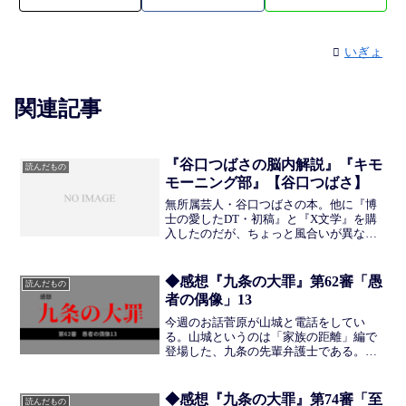
いぎょ
関連記事
『谷口つばさの脳内解説』『キモ
読んだもの
モーニング部』【谷口つばさ】
無所属芸人・谷口つばさの本。他に『博
士の愛したDT・初稿』と『X文学』を購
入したのだが、ちょっと風合いが異なる
ので今回は割愛する。何かのタイミング
で谷口さんのnoteを読んで、「何の仕事
をしているのか分からない」という記事
◆感想『九条の大罪』第62審「愚
読んだもの
がすきだった。自分...
者の偶像」13
今週のお話菅原が山城と電話をしてい
る。山城というのは「家族の距離」編で
登場した、九条の先輩弁護士である。詐
欺被害額の半額を請求してくるというの
は暴利で、数馬が警察に相談することに
よって、恐喝として処理される可能性も
◆感想『九条の大罪』第74審「至
読んだもの