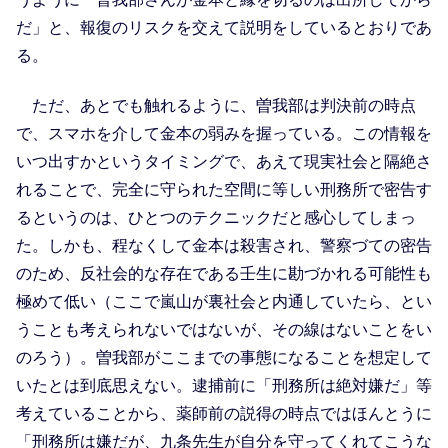
だ」と、報復のリスクを交えて説明をしているとおりであ
る。
ただ、あとでも触れるように、曽我部は判決前の時点
で、スマホを介して金本の弱みを握っている。この情報を
いつ出すかというタイミングで、あえて現実社会と隔絶さ
れることで、完全に守られた空間に等しい刑務所で密告す
るというのは、ひとつのテクニックだと感心してしまっ
た。しかも、程なくして金本は殺害され、警察づての密告
のため、反社会的な存在である壬生に勘づかれる可能性も
極めて低い（ここで嵐山が裏社会と内通していたら、とい
うことも考えられないではないが、その線はないことをい
のろう）。曽我部がここまでの事態になることを想定して
いたとは到底思えない。逮捕前に「刑務所は絶対嫌だ」等
考えていることから、薬師前の説得の時点ではほんとうに
「刑務所は嫌だが、九条先生が自分を守ってくれてこうな