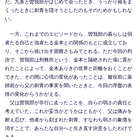
だ。九条と曽我部がはじめて会ったとき、うっかり袖をま
くったときに刺青を隠そうとしたのもそのためかもしれな
い。
一方、これまでのエピソードから、曽我部の暮らしは弱
者たる自己と強者たる金本との関係のもとに成立してお
り、そこから抜け出す困難さもみてとれる。ただ今回の判
決で、曽我部は刑務所という、金本と隔絶された場に置か
れたことによって、金本ありきの世界と距離をおくことが
できた。その間に心境の変化があったことは、服役前に薬
師前から父の刺青の事実を聞いたときと、今回の序盤の表
情の変化からうかがえる。
父は曽我部が非行に走ったことを、自らの弱さの責任と
考えていた。これが妥当かどうかはともかく、父は痛みを
耐え忍び、他者から刻まれた刺青、すなわち弱さの象徴を
消すことで、あらたな自分へと生き直す決意をしたわけで
ある。