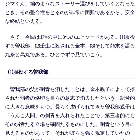
ジマくん」編のようなストーリー運びをしていくとなった
とき、その整合性をとるのが非常に困難であるから、安全
な終結といえる。
さて、今回は1話の中に3つのエピソードがある。⑴服役
する曽我部、⑵壬生に殺される金本、⑶そして顛末を語る
九条と烏丸である。ひとつずつ見ていこう。
⑴服役する曽我部
曽我部の父が刺青を消したことは、金本親子によって捺
された弱者の烙印を自らの意志で消去したという、記号的
に大きな意味をもつ。長らく虐げられてきた曽我部親子は
「うんこ人間」の刺青を入れられたことで、第三者的にも
その弱者たる立場を確固たるものにした。刺青という目に
見えるものがあって、それが彼らを強く規定していたの