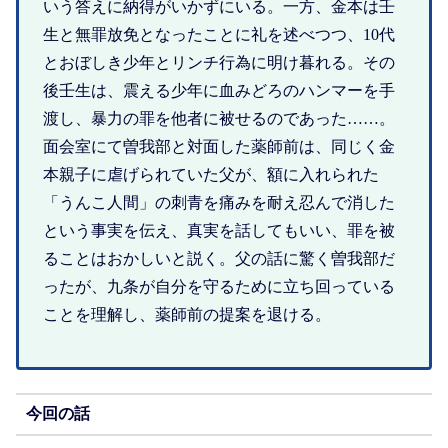
いう答えに納得がいかずにいる。一方、金本は壬
生と無罪放免となったことに礼を述べつつ、10代
とおぼしき少年とリンチ行為に明け暮れる。その
後壬生は、震える少年に血みどろのハンマーを手
渡し、暴力の罪を他者に被せるのであった……。
面会室にて曽我部と対面した薬師前は、同じく金
本親子に虐げられていた父が、額に入れられた
「うんこ人間」の刺青を痛みを耐え忍んで消した
という事実を伝え、真実を話してもいい、罪を被
ることはおかしいと説く。父の話に驚く曽我部だ
ったが、九条が自分を守るために立ち回っている
ことを理解し、薬師前の提案を退ける。
今回の話