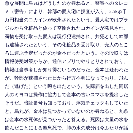
急な展開に烏丸はどうしたのか尋ねると、警察へのタレコ
ミ（密告）により、幹部の愛人宅に捜査が入り、2.5kg5千
万円相当のコカインが欧州されたという。愛人宅ではブラ
ジルから化粧品と偽って空輸されたコカインが発見され、
荷物を受け取った愛人は現行犯逮捕され、共犯として幹部
も逮捕されたという。その化粧品を受け取り、売人のとこ
ろに運ぶ予定だったのが金本だったという。その段取りは
情報傍受対策からか、通信アプリでやりとりされており、
情報は当事者しか知り得ないものだった。金本は疑われた
が、幹部が逮捕された日から行方不明になっており、飛ん
だ（逃げた）という噂も出たという。失踪届を出した同居
人のミヨコは操作に協力して金本の古いスマホを提出した
そうだ。暗証番号も知っており、浮気チェックもしていた
と。烏丸が、金本は見つかっていないのか尋ねると、九条
は金本の水死体が見つかったと答える。死因は大量の水を
飲んだことによる窒息死で、肺の水の成分は今ふたりが話