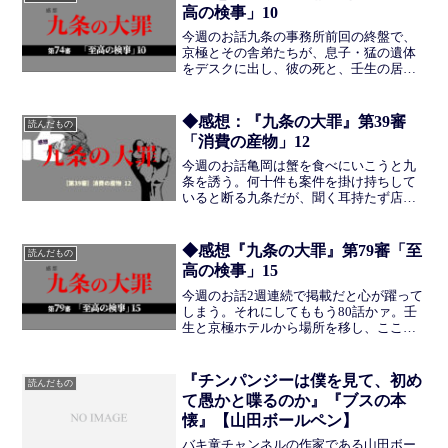
あるのという。やりとりには...
高の検事」10
今週のお話九条の事務所前回の終盤で、
京極とその舎弟たちが、息子・猛の遺体
をデスクに出し、彼の死と、壬生の居場
所を尋ねていた。その続きである。それ
に対し九条は、京極ほどの立場のある人
間が軽率ではないかと、遺体の一部をし
◆感想：『九条の大罪』第39審
読んだもの
まってほしいことを伝える...
「消費の産物」12
今週のお話亀岡は蟹を食べにいこうと九
条を誘う。何十件も案件を掛け持ちして
いると断る九条だが、聞く耳持たず店へ
連行される。弁護士らしからぬ、大衆居
酒屋である。九条が雫から「人の話聞い
てくれそうだから」と言われたことを素
◆感想『九条の大罪』第79審「至
読んだもの
直に話すと、亀岡は「私は...
高の検事」15
今週のお話2週連続で掲載だと心が躍って
しまう。それにしてももう80話かァ。壬
生と京極ホテルから場所を移し、ここは
どこだろう。屋外の、何かひとけのな
い、建物の裏側だ。そこには京極と壬
生、そして京極の部下3人もいる。京極は
『チンパンジーは僕を見て、初め
読んだもの
そこでさっそく、部下に...
て愚かと喋るのか』『ブスの本
懐』【山田ボールペン】
バキ童チャンネルの作家である山田ボー