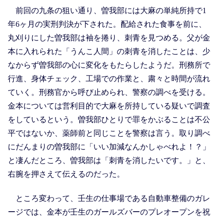
前回の九条の狙い通り、曽我部には大麻の単純所持で1
年6ヶ月の実刑判決が下された。配給された食事を前に、
丸刈りにした曽我部は袖を捲り、刺青を見つめる。父が金
本に入れられた「うんこ人間」の刺青を消したことは、少
なからず曽我部の心に変化をもたらしたようだ。刑務所で
行進、身体チェック、工場での作業と、粛々と時間が流れ
ていく。刑務官から呼び止められ、警察の調べを受ける。
金本については営利目的で大麻を所持している疑いで調査
をしているという。曽我部ひとりで罪をかぶることは不公
平ではないか、薬師前と同じことを警察は言う。取り調べ
にだんまりの曽我部に「いい加減なんかしゃべれよ！？」
と凄んだところ、曽我部は「刺青を消したいです。」と、
右腕を押さえて伝えるのだった。
ところ変わって、壬生の仕事場である自動車整備のガレ
ージでは、金本が壬生のガールズバーのプレオープンを祝