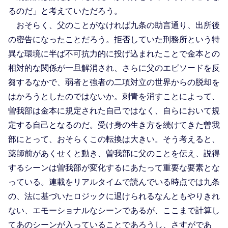
るのだ」と考えていただろう。
おそらく、父のことがなければ九条の助言通り、出所後
の密告になったことだろう。拒否していた刑務所という特
異な環境に半ば不可抗力的に投げ込まれたことで金本との
相対的な関係が一旦解消され、さらに父のエピソードを反
芻するなかで、弱者と強者の二項対立の世界からの脱却を
はかろうとしたのではないか。刺青を消すことによって、
曽我部は金本に規定された自己ではなく、自らにおいて規
定する自己となるのだ。受け身の生き方を続けてきた曽我
部にとって、おそらくこの転換は大きい。そう考えると、
薬師前があくせくと動き、曽我部に父のことを伝え、説得
するシーンは曽我部が変化するにあたって重要な要素とな
っている。連載をリアルタイムで読んでいる時点では九条
の、法に基づいたロジックに退けられるなんともやりきれ
ない、エモーショナルなシーンであるが、ここまで計算し
てあのシーンが入っていることであろうし、さすがであ