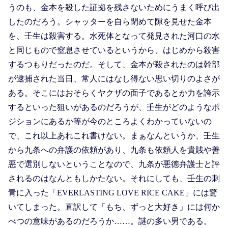
うのも、金本を殺した証拠を残さないためにうまく呼び出
したのだろう。シャッターを自ら閉めて隙を見せた金本
を、壬生は殺害する。水死体となって発見された河口の水
と同じもので窒息させているというから、はじめから殺害
するつもりだったのだ。そして、金本が殺されたのは幹部
が逮捕された当日、常人にはなし得ない思い切りのよさが
ある。そこにはおそらくヤクザの面子であるとか力を誇示
するといった狙いがあるのだろうが、壬生がどのようなポ
ジションにあるか等が今のところよくわかっていないの
で、これ以上あれこれ書けない。まぁなんというか、壬生
から九条への弁護の依頼があり、九条も依頼人を貴賎や善
悪で選別しないということなので、九条が悪徳弁護士と評
されるのはなんともしかたない。それにしても、壬生の刺
青に入った「EVERLASTING LOVE RICE CAKE」には驚
いてしまった。直訳して「もち、ずっと大好き」には何か
べつの意味があるのだろうか……。謎の多い男である。