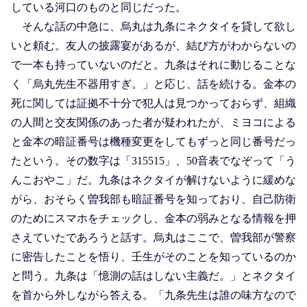
している河口のものと同じだった。
そんな話の中急に、烏丸は九条にネクタイを貸して欲し
いと頼む。友人の披露宴があるが、結び方がわからないの
で一本も持っていないのだと。九条はそれに動じることな
く「烏丸先生不器用すぎ。」と応じ、話を続ける。金本の
死に関しては証拠不十分で犯人は見つかっておらず、組織
の人間と交友関係のあった者が疑われたが、ミヨコによる
と金本の暗証番号は機種変更をしてもずっと同じ番号だっ
たという。その数字は「315515」、50音表でなぞって「う
んこおやこ」だ。九条はネクタイが解けないように緩めな
がら、おそらく曽我部も暗証番号を知っており、自己防衛
のためにスマホをチェックし、金本の弱みとなる情報を押
さえていたであろうと話す。烏丸はここで、曽我部が警察
に密告したことを悟り、壬生がそのことを知っているのか
と問う。九条は「憶測の話はしない主義だ。」とネクタイ
を首から外しながら答える。「九条先生は誰の味方なので