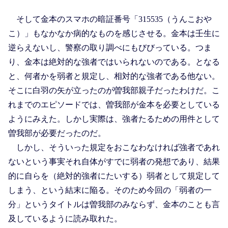
そして金本のスマホの暗証番号「315535（うんこおや
こ）」もなかなか病的なものを感じさせる。金本は壬生に
逆らえないし、警察の取り調べにもびびっている。つま
り、金本は絶対的な強者ではいられないのである。となる
と、何者かを弱者と規定し、相対的な強者である他ない。
そこに白羽の矢が立ったのが曽我部親子だったわけだ。こ
れまでのエピソードでは、曽我部が金本を必要としている
ようにみえた。しかし実際は、強者たるための用件として
曽我部が必要だったのだ。
しかし、そういった規定をおこなわなければ強者であれ
ないという事実それ自体がすでに弱者の発想であり、結果
的に自らを（絶対的強者にたいする）弱者として規定して
しまう、という結末に陥る。そのため今回の「弱者の一
分」というタイトルは曽我部のみならず、金本のことも言
及しているように読み取れた。