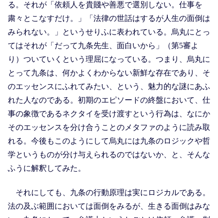
る。それが「依頼人を貴賤や善悪で選別しない。仕事を
粛々とこなすだけ。」「法律の世話はするが人生の面倒は
みられない。」というせりふに表われている。烏丸にとっ
てはそれが「だって九条先生、面白いから」（第5審よ
り）ついていくという理屈になっている。つまり、烏丸に
とって九条は、何かよくわからない新鮮な存在であり、そ
のエッセンスにふれてみたい、という、魅力的な謎にあふ
れた人なのである。初期のエピソードの終盤において、仕
事の象徴であるネクタイを受け渡すという行為は、なにか
そのエッセンスを分け合うことのメタファのように読み取
れる。今後もこのようにして烏丸には九条のロジックや哲
学というものが分け与えられるのではないか、と、そんな
ふうに解釈してみた。
それにしても、九条の行動原理は実にロジカルである。
法の及ぶ範囲においては面倒をみるが、生きる面倒はみな