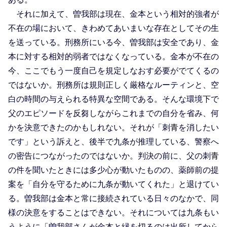
それに加えて、曽我部は現在、金本という相対的強者が
不在の場において、きわめてあいまいな存在としてその生
を送っている。刑務所にいる今、曽我部は安全であり、金
本に対する相対的弱者ではなくなっている。金本が不在の
今、ここでもう一度自己を規定しなおす必要がでてくるの
ではないか。刑務所は規則正しく厳格なルーティンと、空
白の時間の与えられる特異な空間である。そんな環境下で
父のエピソードを反芻しながらこれまでの自分を省み、何
かを決意できたのかもしれない。それが「刺青を消したい
です」という訴えと、後半で九条が推理している、警察へ
の密告につながったのではないか。判決の前に、父の刺青
の件を聞いたときには多少心が動いたものの、薬師前の提
案を「自分を守るために九条が動いてくれた」と退けてい
る。曽我部は金本と常に接続されている日々のなかで、同
様の決意をすることはできない。それについては九条もい
うように「曽我部さんが金本と縁を切るのは出所してから