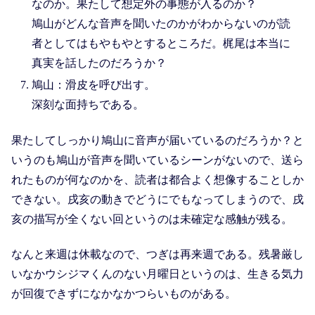
なのか。果たして想定外の事態が入るのか？
鳩山がどんな音声を聞いたのかがわからないのが読
者としてはもやもやとするところだ。梶尾は本当に
真実を話したのだろうか？
鳩山：滑皮を呼び出す。
深刻な面持ちである。
果たしてしっかり鳩山に音声が届いているのだろうか？と
いうのも鳩山が音声を聞いているシーンがないので、送ら
れたものが何なのかを、読者は都合よく想像することしか
できない。戌亥の動きでどうにでもなってしまうので、戌
亥の描写が全くない回というのは未確定な感触が残る。
なんと来週は休載なので、つぎは再来週である。残暑厳し
いなかウシジマくんのない月曜日というのは、生きる気力
が回復できずになかなかつらいものがある。