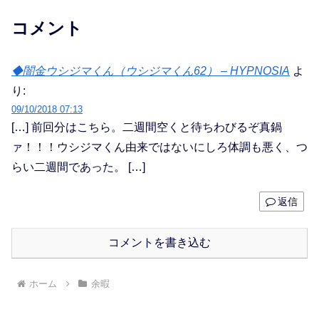
コメント
◆闇金ウシジマくん（ウシジマくん62） – HYPNOSIA
よ
り:
09/10/2018 07:13
[…] 前回分はこちら。二週間空くと待ちわびるぞ真鍋
ァ！！！ウシジマくん由来ではないにしろ体調も悪く、つ
らい二週間であった。 […]
返信
コメントを書き込む
ホーム
余暇