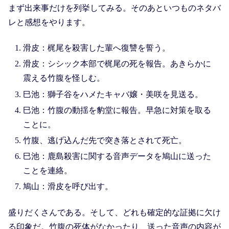
まず出来事だけを列挙してみる。そのあといつものネタバ
レと感想をやります。
滑皮：梶尾を殺害した輩へ復讐を誓う。
滑皮：シシック本部で梶尾の死を報告。あきらかに
震える竹腹を怪しむ。
巳池：獅子谷をハメたキャバ嬢・美咲を見送る。
巳池：竹腹の動揺を豹堂に報告。早急に対策を取る
ことに。
竹腹、逃げ込んだ先で突き落とされて死亡。
巳池：鹿島殺害に関する音声データを鳩山に送った
ことを連絡。
鳩山：滑皮を呼び出す。
盛りだくさんである。そして、どれも確定的な証拠に欠け
る印象だ。竹腹の死体がなかったり、送った音声の内容が