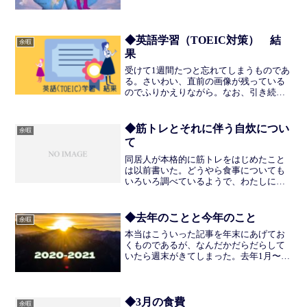
やりたいことやなりたい姿に対してどう
動くか、ということになる。 やりたい
ことをして、なりたい姿になるために
は、すでにそれをやっている人...
◆英語学習（TOEIC対策） 結
余暇
果
受けて1週間たつと忘れてしまうものであ
る。さいわい、直前の画像が残っている
のでふりかえりながら。なお、引き続き
学習はabceedで、公式問題集の模試1回分
を受けた。2月頭ひたすらListeningの
Part.3,4をやる。前回紹介した「鬼の...
◆筋トレとそれに伴う自炊につい
余暇
て
同居人が本格的に筋トレをはじめたこと
は以前書いた。どうやら食事についても
いろいろ調べているようで、わたしにそ
の知識を共有してくれる。料理はわたし
の担当なので、もらった知識を活かせる
ような献立づくりをしていきたいと思
◆去年のことと今年のこと
余暇
う。なにせわたしも筋トレを...
本当はこういった記事を年末にあげてお
くものであるが、なんだかだらだらして
いたら週末がきてしまった。去年1月〜3
月：精神障害者を主たる利用層に据えた
事業所および法人の設立を手伝いながら
前職の仕事をしながら新年度からの仕事
の引き継ぎを行なってい...
◆3月の食費
余暇