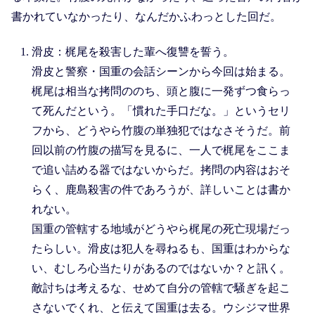
書かれていなかったり、なんだかふわっとした回だ。
滑皮：梶尾を殺害した輩へ復讐を誓う。
滑皮と警察・国重の会話シーンから今回は始まる。
梶尾は相当な拷問ののち、頭と腹に一発ずつ食らっ
て死んだという。「慣れた手口だな。」というセリ
フから、どうやら竹腹の単独犯ではなさそうだ。前
回以前の竹腹の描写を見るに、一人で梶尾をここま
で追い詰める器ではないからだ。拷問の内容はおそ
らく、鹿島殺害の件であろうが、詳しいことは書か
れない。
国重の管轄する地域がどうやら梶尾の死亡現場だっ
たらしい。滑皮は犯人を尋ねるも、国重はわからな
い、むしろ心当たりがあるのではないか？と訊く。
敵討ちは考えるな、せめて自分の管轄で騒ぎを起こ
さないでくれ、と伝えて国重は去る。ウシジマ世界