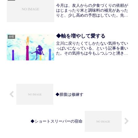
今月は、友人からの夕食づくりの依頼が
はじまったり米と調味料の補充があった
りと、少し高めの予想はしていた。先月
気にしていた冷凍庫のストックをだいぶ
使ったのだが、月末を迎えて買い物の履
歴を見てみると、それでもちょっと高い
なという感じだ。たしかに...
◆軸を増やして愛する
余暇
立川に戻りたくてしかたない気持ちでい
っぱいになっている、という記事を書い
た。その気持ちは今もふつふつと湧き上
がるときがあって、今いる場所への不満
がなくともかなしみがつのってしま
う。 しかしながら、そうしていること
には生産性も希望もないので、...
◆腓腹は修練す
◆ショートスリーパーの宿命