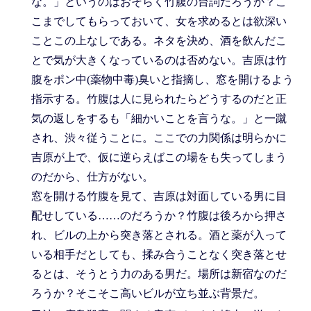
な。」というのはおそらく竹腹の台詞だろうか？こ
こまでしてもらっておいて、女を求めるとは欲深い
ことこの上なしである。ネタを決め、酒を飲んだこ
とで気が大きくなっているのは否めない。吉原は竹
腹をポン中(薬物中毒)臭いと指摘し、窓を開けるよう
指示する。竹腹は人に見られたらどうするのだと正
気の返しをするも「細かいことを言うな。」と一蹴
され、渋々従うことに。ここでの力関係は明らかに
吉原が上で、仮に逆らえばこの場をも失ってしまう
のだから、仕方がない。
窓を開ける竹腹を見て、吉原は対面している男に目
配せしている……のだろうか？竹腹は後ろから押さ
れ、ビルの上から突き落とされる。酒と薬が入って
いる相手だとしても、揉み合うことなく突き落とせ
るとは、そうとう力のある男だ。場所は新宿なのだ
ろうか？そこそこ高いビルが立ち並ぶ背景だ。