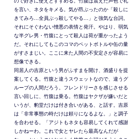
ので好きに使えとすすめる。竹腹は震えた声色で礼
を言い、ネタをキメる。気が昂ぶったのか「殺しに
きてみろ…全員ぶっ殺してやる…」と強気な台詞。
それにそぐわない憎悪の表情と発汗。やはり、弱気
な半グレ男・竹腹にとって殺人は荷が重かったよう
だ。それにしてもこのコマのペットボトルや缶の量
がすさまじい。ここに来た人間の不安定さが容易に
想像できる。
同居人の吉原という男がふすまを開け、酒盛りを提
案してくる。竹腹と違うスウェットなので、違うグ
ループの人間だろう。フレンドリーさを感じさせる
言い回しに、竹腹は乗る。竹腹はヤクザが嫌いだと
いうが、豹堂だけは付き合いがある、と話す。吉原
は「非常事態の時だけは頼りになるよな。」と調子
を合わせる。「アジトもネタも容易してくれて感謝
しかねーわ。これで女とヤレたら最高なんだが