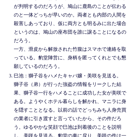
が判明するのだろうが、鳩山に鹿島のことが伝わる
のと一体どっちが早いのか。両者とも内部の人間を
殺害しあっており、仮に両方とも明るみに出た場合
というのは、鳩山の座布団を誰に譲ることになるの
だろう。
一方、滑皮から解放された竹腹はスマホで連絡を取
っている。豹堂陣営に、身柄を匿ってくれとでも懇
願しているのだろう。
巳池：獅子谷をハメたキャバ嬢・美咲を見送る。
獅子谷（弟）が行った強盗の情報をリークした結
果、獅子谷一行をハメることに成功した女が美咲で
ある。ようやくホテル暮らしを解かれ、マニラに身
を隠すこととなる。以前の話でどっちみち人身売買
の業者に引き渡すと言っていたから、その件だろ
う。ゆるやかな笑顔で巳池は到着後のことを説明
し、美咲を見送る。豹堂の車に戻り、美咲の件は一