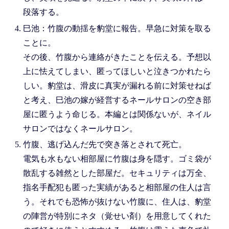
段落する。
巳池：竹腹の動揺を豹堂に報告。早急に対策を取る
ことに。
その後、竹腹から連絡がきたことを伝える。予想以
上に怯えてしまい、匿ってほしいと泣きつかれたら
しい。豹堂は、滑皮に真実が漏れる前に対策せねば
と考え、巳池の嫁が経営するネールサロンの空き部
屋に匿うよう命じる。本編とは関係ないが、ネイル
サロンではなくネールサロン。
竹腹、逃げ込んだ先で突き落とされて死亡。
電気も水もない相部屋に竹腹は身を隠す。ゴミ袋が
散乱する雑然とした部屋だ。セキュリティは万全、
指名手配犯も匿った実績があると相部屋の住人は言
う。それでも恐怖が抜けない竹腹に、住人は、豹堂
の陣営が特別にネタ（覚せい剤）を用意してくれた