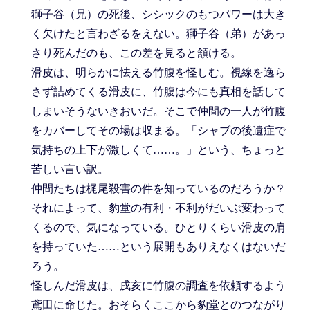
獅子谷（兄）の死後、シシックのもつパワーは大き
く欠けたと言わざるをえない。獅子谷（弟）があっ
さり死んだのも、この差を見ると頷ける。
滑皮は、明らかに怯える竹腹を怪しむ。視線を逸ら
さず詰めてくる滑皮に、竹腹は今にも真相を話して
しまいそうないきおいだ。そこで仲間の一人が竹腹
をカバーしてその場は収まる。「シャブの後遺症で
気持ちの上下が激しくて……。」という、ちょっと
苦しい言い訳。
仲間たちは梶尾殺害の件を知っているのだろうか？
それによって、豹堂の有利・不利がだいぶ変わって
くるので、気になっている。ひとりくらい滑皮の肩
を持っていた……という展開もありえなくはないだ
ろう。
怪しんだ滑皮は、戌亥に竹腹の調査を依頼するよう
鳶田に命じた。おそらくここから豹堂とのつながり