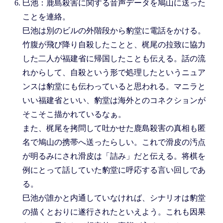
巳池：鹿島殺害に関する音声データを鳩山に送った
ことを連絡。
巳池は別のビルの外階段から豹堂に電話をかける。
竹腹が飛び降り自殺したことと、梶尾の拉致に協力
した二人が福建省に帰国したことも伝える。話の流
れからして、自殺という形で処理したというニュア
ンスは豹堂にも伝わっていると思われる。マニラと
いい福建省といい、豹堂は海外とのコネクションが
そこそこ描かれているなぁ。
また、梶尾を拷問して吐かせた鹿島殺害の真相も匿
名で鳩山の携帯へ送ったらしい。これで滑皮の汚点
が明るみにされ滑皮は「詰み」だと伝える。将棋を
例にとって話していた豹堂に呼応する言い回しであ
る。
巳池が誰かと内通していなければ、シナリオは豹堂
の描くとおりに遂行されたといえよう。これも因果