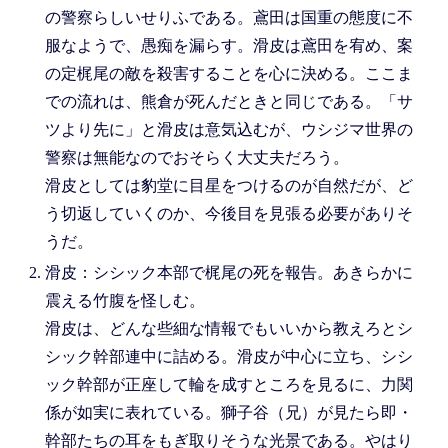
の警察らしいせりふである。鳶田は国重の態度に不
服なようで、愚痴を漏らす。滑皮は鳶田を宥め、案
の定梶尾の敵を殺害することを心に決める。ここま
での流れは、熊倉が死んだときと同じである。「サ
ツより先に」と滑皮は意気込むが、ウシジマ世界の
警察は無能なのでおそらく大丈夫だろう。
滑皮としては豹堂に目星をつけるのが自然だが、ど
う切返していくのか、今後目を見張る必要がありそ
うだ。
滑皮：シシック本部で梶尾の死を報告。あきらかに
震える竹腹を怪しむ。
滑皮は、どんな些細な情報でもいいから教えろとシ
シック幹部連中に詰める。滑皮が中心に立ち、シシ
ック幹部が正座して輪を成すところを見るに、力関
係が如実に表れている。獅子谷（兄）が見たら即・
幹部たちの耳をもぎ取りそうな光景である。やはり