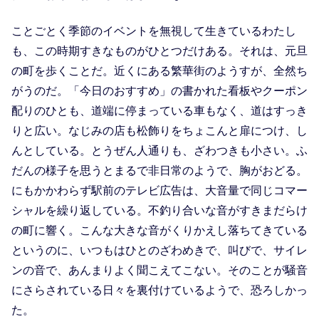
ことごとく季節のイベントを無視して生きているわたし
も、この時期すきなものがひとつだけある。それは、元旦
の町を歩くことだ。近くにある繁華街のようすが、全然ち
がうのだ。「今日のおすすめ」の書かれた看板やクーポン
配りのひとも、道端に停まっている車もなく、道はすっき
りと広い。なじみの店も松飾りをちょこんと扉につけ、し
んとしている。とうぜん人通りも、ざわつきも小さい。ふ
だんの様子を思うとまるで非日常のようで、胸がおどる。
にもかかわらず駅前のテレビ広告は、大音量で同じコマー
シャルを繰り返している。不釣り合いな音がすきまだらけ
の町に響く。こんな大きな音がくりかえし落ちてきている
というのに、いつもはひとのざわめきで、叫びで、サイレ
ンの音で、あんまりよく聞こえてこない。そのことが騒音
にさらされている日々を裏付けているようで、恐ろしかっ
た。