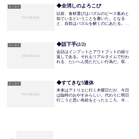
空想であそべるはずの風呂...
◆全消しのよろこび
エッセイ
以前、食材選びはパズルのピース集めと
似ているということを書いた。となる
と、自炊はパズルを解くのにあたる。自
分で組んだパズルを、自分で解いてい
く。自炊には献立づくりや食べる楽しみ
ももちろんあるけれど、何よりこのパズ
ル要素がおもしろくてならない...
◆話下手(2/2)
エッセイ
会話はインプットとアウトプットの繰り
返しである。それもリアルタイムで行わ
れる、たいへん慌ただしい行為だ。双方
ともうまくやっている人が、いわゆる話
上手であると考えている。私はどちらも
あまり上手にできない。リアルタイムで
行われるということが苦手...
◆すてきな5連休
エッセイ
本来はアトリエに行く木曜日だが、今日
は臨時のおやすみらしい。代わりに明日
行こうと思い有給をとったところ、今年
は天皇誕生日が日曜日で翌日が振替休日
になるようなので、はからずして、周り
にさきがけて大きめの連休をとることと
なった。とくに外出や食事...