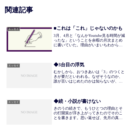
関連記事
■これは「これ」じゃないのかも
エッセイ
3月、4月と「なんかYoutube見る時間が減
ったな」ということを余暇の月次まとめ
に書いていた。理由がいまいちわからな
いでいたのが、書いてみて「じゃあ
Youtubeは「これ」じゃなかったんじゃ
ね？」ということに行き着いた。まぁ、
確かに楽しい...
◆3台目の浮気
エッセイ
むかしから、おつきあいは「3」のつくと
きが要だといわれる。なぜそうなのか、
誰が言いはじめたのかは知らないが、た
しかにわたしはいま、倦んでいる。そ
う、Xperiaに。2014年の発売当時から
「名器」と称賛されたXperia Z3compact...
◆続・小説が書けない
エッセイ
きのうの続きで、もうひとつの理由とそ
の打開策が浮き上がってきたのでそのこ
とを書きます。思い返せば、先月の真ん
中くらいに仕事の悩みを抱えはじめ、帰
宅してからもそのことで頭がいっぱいに
なっていた。心身ともにリラックスし、