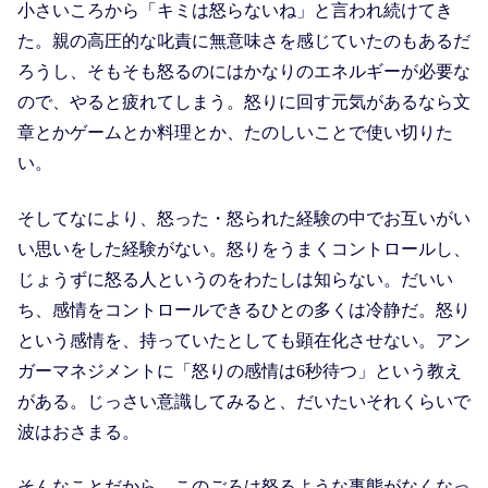
小さいころから「キミは怒らないね」と言われ続けてき
た。親の高圧的な叱責に無意味さを感じていたのもあるだ
ろうし、そもそも怒るのにはかなりのエネルギーが必要な
ので、やると疲れてしまう。怒りに回す元気があるなら文
章とかゲームとか料理とか、たのしいことで使い切りた
い。
そしてなにより、怒った・怒られた経験の中でお互いがい
い思いをした経験がない。怒りをうまくコントロールし、
じょうずに怒る人というのをわたしは知らない。だいい
ち、感情をコントロールできるひとの多くは冷静だ。怒り
という感情を、持っていたとしても顕在化させない。アン
ガーマネジメントに「怒りの感情は6秒待つ」という教え
がある。じっさい意識してみると、だいたいそれくらいで
波はおさまる。
そんなことだから、このごろは怒るような事態がなくなっ