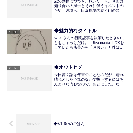
旅の動機につづき、旅シリーズ。今回は
知り合いの展示とそれに伴うイベントの
ため、宮城へ。田園風景の続く山の顔と
港を抱える海の顔があり、走っていてな
んだか気持ちがいいところだ。街灯も少
なく夜空がきれいなのもよい。今回は復
興途上の町・女川の現状も...
◆魅力的なタイトル
エッセイ
WGCさんの新聞記事を執筆したときのこ
とをちょっとだけ。 Beatmania ⅡDXを
していたら店長から「おおい」と呼ばれ
「すごくいい文章を書かれますね。こん
ど店の紹介をしたいんで、自由に書いて
ください（原文ママ）」と言われた。自
由。悩まし...
◆オウトヒメ
エッセイ
今日書く話は年末のことなのだが、晴れ
晴れとした空気のなかで投下するにはあ
んまりな内容なので、あとにした。な
お、タイトルから予測できるようにすが
すがしい冬の朝とたいへん不釣り合いな
ので、ご承知願いたい。去る30日、忘年
会に行ったときのことだっ...
◆6/1-6/7のごはん