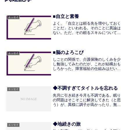
■自立と素養
エッセイ
よく、「自立とは頼る先を増やしておく
ことだ」といわれる。そのことに異論は
ない。ただ、その頼るスキルについて
は、結構個人個人に任されてしまってい
るところがあるなーと感じている。しぜ
んと社会的スキルが育つ環境・能力の人
もいれば、逆もある。大人に...
■脳のよろこび
エッセイ
しごとの関係で、介護保険のしくみを少
し勉強してみたのだが、これが結構おも
しろかった。障害福祉の仕組みはだいぶ
わかってきたが、介護保険と同じく2000
年からのシステムになるため、おそらく
介護保険の構造を踏襲しているのだなー
と思った。レクチャー...
◆不調すぎてタイトルを忘れる
エッセイ
先月に引き続き今月も不調である。眠り
の問題はそこそこに解決してきた（と思
う）が、異様に調子が高かったり、無気
力すぎたりしている。ここ最近は高い方
に寄っており、しゃべる量と速さが尋常
ではない。原因もなんとなく思い当たる
節があるものの、すぐに解...
◆地続きの旅
エッセイ