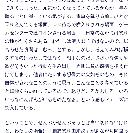
てきてしまった。元気がなくなってきているからか、年を
取るごとに減っている気がする。電車を降りる前にひとが
乗り込んでくる場面、レジ待ちで横入りされる場面、ゲー
ムセンターで連コインされる場面……日常のなかには怒り
の種がたくさんある。わたしは聖人君子ではないので、居
合わせた瞬間は「むっ」とする。しかし、考えてみれば損
をするのはわたしではなく、相手なのだ。ささいな焦りや
欲がそういった行動を生み出し、周囲に負の感情を植え付
けてしまう。他者にたいする想像力の欠如そのもの、それ
自体が哀れなことのように思う。こんなことを考えている
と10秒くらい経っているので、怒りどころかむしろ「いろ
いろなにんげんがいるものだなぁ」という感心フェーズに
突入している。
ということで、ぜんぶがぜんぶそうとは言い切れないけれ
ど、わたしの場合は「腰痛怒り由来説」があながち間違っ