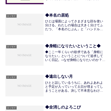
ゲームの時勢を知るのには遅れをとって
しまっているが、ほとんど実生活で困る
ことはない。逃して困るものだけ通知を
オンにしておくなど、...
◆本名の居処
エッセイ
ひとは場面によってさまざまな顔を使い
分ける。わたしの場合は大きく分けてふ
たつ、「本名のじぶん」と「ハンドルネ
ームのじぶん」だ。本名は職場や家や公
的手続きのときに使って、ハンドルネー
ムはゲームや創作のときの名前、つまり
「みかげ」や「IGYO1...
◆身軽になりたいということ◆
エッセイ
◆ここ一年くらいの欲求である「身軽に
なりたい」ということについて追求して
いく日記。─なぜ身軽になりたいのか？そ
もそもそれに目覚めた経緯をはっきりと
覚えているわけではないのだが、思い返
すとわたしにとって大切なものはあまり
物質的な物に内在してい...
◆遠出しない月
エッセイ
ひとと話しているうちに、あれよあれよ
と予定が入っていって土日が埋まってし
まうことがある。決して不本意なわけで
はないので「入ってしまい」というのは
おかしな言い方かもしれない。しかし一
方で、毎週予定があって出かけるという
ことになると、それなりの...
◆全消しのよろこび
エッセイ