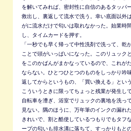
を解いてみれば、密封性に自信のあるタッパ
救出し、裏返して流水で洗う。幸い底面以外
がに流水だけで匂いは取れなかった。始業時
し、タイムカードを押す。
「一秒でも早く帰って中性洗剤で洗って、乾
ことで頭がいっぱいになった。このリュックと
をこのかばんがまかなっているので、これが
ならない。ひとつひとつのものをしっかり吟味
返してからというもの、「買い換える」とい
こういうときに限ってちょっと残業が発生して
自転車を漕ぎ、浴室でリュックの裏地を洗っ
見ない。隅のほうに、万年筆のインクの漏れ
きれいで、割と酷使しているつもりでもタフ
ープの匂いも排水溝に落ちて、すっかりもと