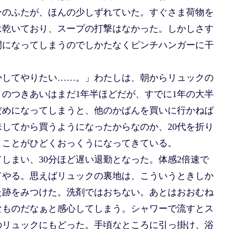
ーのふたが、ほんの少しずれていた。すぐさま荷物を
は乾いており、スープの打撃はなかった。しかしさす
間になってしまうのでしかたなくピンチハンガーに干
かしてやりたい……。」わたしは、朝からリュックの
のつきあいはまだ1年半ほどだが、すでに1年の大半
だめになってしまうと、他のかばんを買いに行かねば
してから買うようになったからなのか、20代を折り
うことがひどくおっくうになってきている。
しまい、30分ほど遅い退勤となった。体感2倍速で
てやる。思えばリュックの裏地は、こういうときしか
た跡をみつけた。洗剤ではおちない。あとはおおむね
なものだなぁと感心してしまう。シャワーで流すとス
のリュックにもどった。手頃なところに引っ掛け、浴