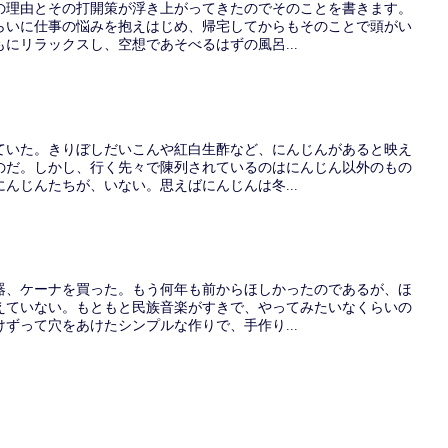
の理由とその打開策が浮き上がってきたのでそのことを書きます。
らいに仕事の悩みを抱えはじめ、帰宅してからもそのことで頭がい
にリラックスし、空想であそべるはずの風呂...
ていた。きりぼしだいこんや紅白生酢など、にんじんがあると映え
のだ。しかし、行く先々で陳列されているのはにんじん以外のもの
んじんたちが、いない。思えばにんじんは冬...
器、ケーナを買った。もう何年も前からほしかったのであるが、ほ
えていない。もともと民族音楽がすきで、やってみたいなくらいの
ずって穴をあけたシンプルな作りで、手作り...