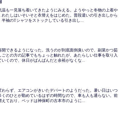
ヨ
気温も一見落ち着いてきたようにみえる。ようやっと冬物の上着や
…わたしはいそいそと衣替えをはじめた。普段遣いの引き出しから
半袖のTシャツをストックしている引き出し...
再開できるようになった。洗うのが到底面倒臭いので、副菜かつ茹
しごとの方の記事でもちょっと触れたが、あたらしい仕事を取り入
いくので、休日がぱんぱんだと余裕がなくな...
変わらず、エアコンがきいたデパートのようだった。暑い日はいつ
多くのひとが勤めているはずの時間なので、車も人も通らない。前
えており、ベッドは神保町の古本市のように...