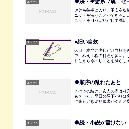
◆続・生態系ヲ統一セ
エッセイ
連休も後半に入り、不安定な
ニットを洗うことができる…
ニットを引っぱりだして洗い、
■細い自炊
エッセイ
休日、本当に少しだけ自炊を
で→和え工程の料理が多い。
れながら今のしごとを減らして
◆順序の乱れたあと
エッセイ
きのうの続き。友人の家は相
もそうだ。平日の昼下がりは
に来たときより蔵書がぐんと増
◆続・小説が書けない
エッセイ