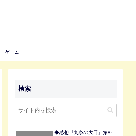
ゲーム
検索
◆感想『九条の大罪』第82