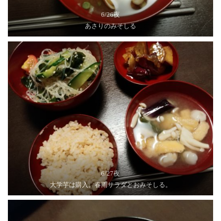
6/26夜
あさりのみそしる
6/27夜
大学芋は購入。春雨サラダとおみそしる。