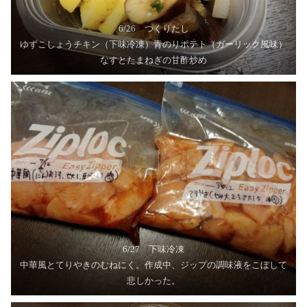
6/26 つくりたし
ゆずこしょうチキン（下味冷凍）青のりポテト（ガーリック風味）
なすとたまねぎの甘酢炒め
6/27 下味冷凍
中華風とてりやきのむねにく。作成中、ジップの調味液をこぼして
悲しかった。