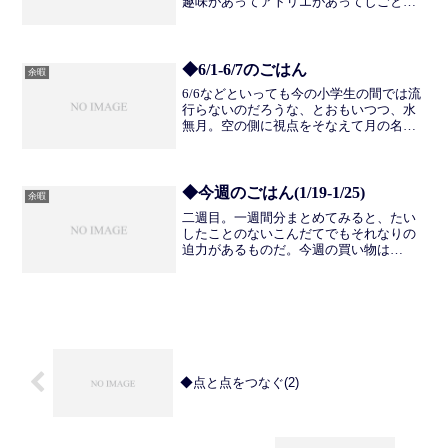
趣味があってアトリエがあってしごとが
あって、すきまにやるのが料理だ。時間
の幅が決まっていることは、がんばりす
ぎないために重要だ。他の文章でも何度
か書いているけれど、おも...
◆6/1-6/7のごはん
余暇
6/6などといっても今の小学生の間では流
行らないのだろうな、とおもいつつ、水
無月。空の側に視点をそなえて月の名前
をつけるとは、世俗化しきってしまった
世界ではなかなか思いつかないだろう。
わたしは宗教とはほとんど縁のない世界
で生きてきたけれど、...
◆今週のごはん(1/19-1/25)
余暇
二週目。一週間分まとめてみると、たい
したことのないこんだてでもそれなりの
迫力があるものだ。今週の買い物は
￥6,000強。決していいお肉を買ったので
はなく、みそやごま油等の調味料をまと
め買いしたのがこたえている。さっそく
いきます。1/19 つ...
◆点と点をつなぐ(2)