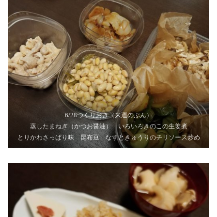
6/28つくりおき（来週のぶん）
蒸したまねぎ（かつお醤油） いろいろきのこの生姜煮
とりかわさっぱり味 昆布豆 なすときゅうりのチリソース炒め