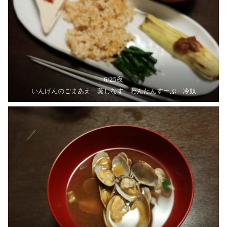
6/25夜
いんげんのごまあえ 蒸しなす わんたんすーぷ 冷奴