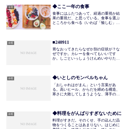
◆ここ一年の食事
余暇
食事にはふたつあって、経過の重視か結
果の重視だ、と思っている。食事を選ぶ
ところから食べる（いわば「愉しむ」）
こと、さらに他者がいれば食事を通して
交流を深めるのが経過、生存のために必
要な栄養素を摂取することが結果であ
る。 ここ2,3年当ブログ...
■240911
余暇
胃なおってきたらなぜか別の症状が？な
ぜですか。カレーを食べてもいいです
か。しごといっしょうけんめいやりたい
ところと、ここはやりたくないから他の
人がやってくれやと思うところの乖離が
大きすぎて、おおげさにがんばりすぎた
り萎えたりしている。他人に...
◆いとしのモンベルちゃん
余暇
「おしゃれはがまん」という言葉があ
る。高いヒール、からだを締める構造、
寒さに大敗してしまうような、薄手の羽
織。たしかにそうだ。わたしはすきでか
らだを締め付けているけれど、高いヒー
ルは長時間歩くと足が痛くなる。今ある
中だと、履きなれない真紅の...
◆料理をがんばりすぎないために
余暇
料理がすきだ。そのくせ、手の込んだ品
物をつくることはあまりない。はじめに