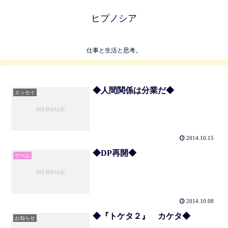
ヒプノシア
仕事と生活と思考。
◆人間関係は分業だ◆
エッセイ
2014.10.15
◆DP再開◆
ゲーム
2014.10.08
◆『トケタ２』 カケタ◆
お知らせ