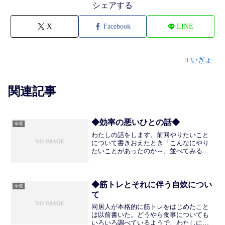
シェアする
X
Facebook
LINE
いぎょ
関連記事
◆効率の悪いひとの話◆
余暇
わたしの話をします。前回やりたいこと
について書きおえたとき「こんなにやり
たいことがあったのか～、並べてみると
おおいな…できるのかしら」と思ってし
まいました。複数のことが無作為に重な
ると混乱を起こしやすいので、どうする
のがいいのだろうと思って...
◆筋トレとそれに伴う自炊につい
余暇
て
同居人が本格的に筋トレをはじめたこと
は以前書いた。どうやら食事についても
いろいろ調べているようで、わたしにそ