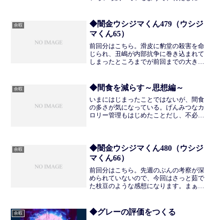
の知識を共有してくれる。料理はわたし
の担当なので、もらった知識を活かせる
ような献立づくりをしていきたいと思
◆闇金ウシジマくん479（ウシジ
余暇
う。なにせわたしも筋トレを...
マくん65）
前回分はこちら。滑皮に豹堂の殺害を命
じられ、丑嶋が内部抗争に巻き込まれて
しまったところまでが前回までの大きな
流れでした。謎の東南アジア人暗殺者も
登場するし、いろいろと不穏な感じで休
載してしまったので、わたし含め読者の
◆間食を減らす～思想編～
余暇
みなさまは首を長くして連...
いまにはじまったことではないが、間食
の多さが気になっている。げんみつなカ
ロリー管理もはじめたことだし、不必要
な間食は控えないとならない。わたしは
疲れ→血糖値上昇のコンボが気持ちいい
というサイクルがあって、血糖の上がる
炭水化物、とくにパンを食...
◆闇金ウシジマくん480（ウシジ
余暇
マくん66）
前回分はこちら。先週のぶんの考察が深
められていないので、今回はさっと茹で
た枝豆のような感想になります。まぁ話
としても進んでいないというか、今回は
猪背の構造的な部分がわかる回なので、
前回ほど疑問・考察を深めるところはす
◆グレーの評価をつくる
余暇
くない……気がします。ホ...