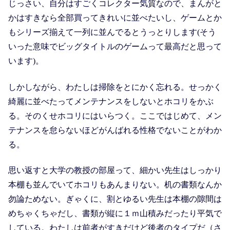
じっさい、自分はすごくコレクター気質なので、まんがと
かはすきなら全部買ってきれいに並べたいし、ゲームとか
もシリーズ揃えて一列に並んでるとうっとりします(そう
いった意味でビッグタイトルのゲームって最高だと思って
います)。
しかしながら、わたしは掃除をとにかく忘れる。せっかく
綺麗に並べたってメンテナンスをしないとホコリをかぶ
る。そのくせホコリにはいらつく。ここではじめて、メン
テナンスを怠らないほどがんばれる性格でないことがわか
る。
思い返すと大学の教授の部屋って、細かい先生はしっかり
本棚も並んでいてホコリもあんまりない。机の書類なんか
勿論ためない。ぎゃくに、割とゆるい先生は本棚の隙間は
めちゃくちゃだし、書類が縦に１ｍ山積みだったり平気で
している。わたしは前者がすきだけど後者のタイプだ（さ