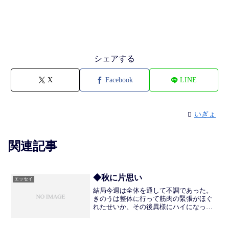
シェアする
X
Facebook
LINE
いぎょ
関連記事
◆秋に片思い
エッセイ
結局今週は全体を通して不調であった。
きのうは整体に行って筋肉の緊張がほぐ
れたせいか、その後異様にハイになっ
た。薬よりも効果があったかもしれない
けれど、ずどんと下っていた分が上がり