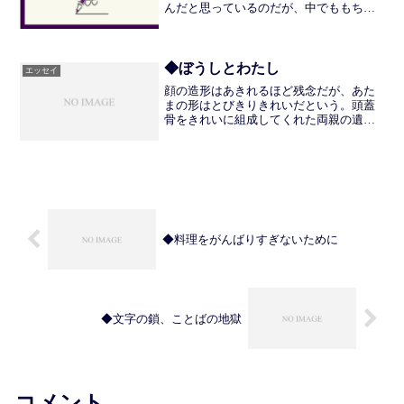
んだと思っているのだが、中でももちか
えりができた風習が足湯であった。道後
温泉に足湯に併設されたカフェ（逆か
も）があり、一息つきながら足をあたた
めるという経験をした。1...
◆ぼうしとわたし
エッセイ
顔の造形はあきれるほど残念だが、あた
まの形はとびきりきれいだという。頭蓋
骨をきれいに組成してくれた両親の遺伝
子にはあたまが上がらない。小さい頃か
ら「ぼうしが似合うね」と言われてき
た。おとなになってからもぼうしをかぶ
っているひとを見るとくぎづ...
◆料理をがんばりすぎないために
◆文字の鎖、ことばの地獄
コメント