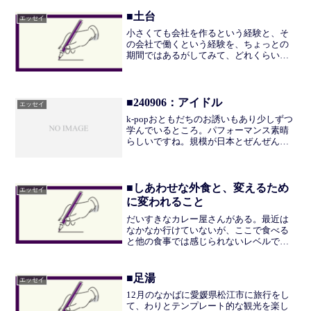
すぎた気がして我ながらぶきみだった。
秋はあらゆる条件が最適化さ...
■土台
エッセイ
小さくても会社を作るという経験と、そ
の会社で働くという経験を、ちょっとの
期間ではあるがしてみて、どれくらい大
変なのか、逆にこういうところは楽だ
な、というのが、なんとなくわかってき
た。日々変化もあり、退屈はないもの
の、疲れてきたなというのが正...
■240906：アイドル
エッセイ
k-popおともだちのお誘いもあり少しずつ
学んでいるところ。パフォーマンス素晴
らしいですね。規模が日本とぜんぜんち
がう。Youtubeも登録者数1000万人をこえ
ており、ワールドワイドという感じがす
る。にしても、どういう気持ちでアイド
ルにな...
■しあわせな外食と、変えるため
エッセイ
に変われること
だいすきなカレー屋さんがある。最近は
なかなか行けていないが、ここで食べる
と他の食事では感じられないレベルで
「いま、生きている……！！！」と実感
する。そもそものレベルが高くおいしい
のと、お店の雰囲気と、あとは、わたし
■足湯
エッセイ
が個人店のカレーをすきにな...
12月のなかばに愛媛県松江市に旅行をし
て、わりとテンプレート的な観光を楽し