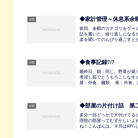
◆家計管理～休息系余
余暇
前回、余暇のカテゴリをゲー
話を書いた。繰り返しになる
楽を聞いてのんびり過ごすとか
◆食事記録7/7
余暇
最終日。朝：同じ。野菜が届
煮浸し茹でとうもろこしなす
昼：外食。麺類。 夜：外食。
◆部屋の片付け話 第
余暇
多分一回どっかで片付けてる
理想の部屋ってむずかしいよ
ね！こんばんは。９月はRPG