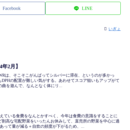
Facebook
LINE
いぎょ
4年2月】
xDPWRは、そこそこがんばってシルバーに滞在、というのが多かっ
もDPHの配置が難しい気がする。あわせてスコア狙いもアップがて
の曲を遊んで、なんとなく体にリ...
超えている食費をなんとかすべく、今年は食費の意識をすることに
ど割高な宅配野菜をいったんお休みして、直売所の野菜を中心に過
あって量が減る＋自炊の頻度が下がるため、...