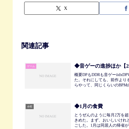
X
関連記事
◆音ゲーの進捗ほか【2
ゲーム
概要DPもDDRも音ゲーiid
た。それにしても、前作より
らやって、同じくらいのBPM
◆1月の食費
余暇
とうぜんのように毎月2万を
きめた。まず、おいしいけれ
ごした。1月は同居人の帰省が