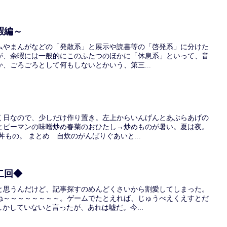
暇編～
ムやまんがなどの「発散系」と展示や読書等の「啓発系」に分けた
が、余暇には一般的にこのふたつのほかに「休息系」といって、音
、ごろごろとして何もしないとかいう、第三...
く日なので、少しだけ作り置き。左上からいんげんとあぶらあげの
とピーマンの味噌炒め春菊のおひたし→炒めものが暑い。夏は夜。
丼もの。 まとめ 自炊のがんばりぐあいと...
二回◆
と思うんだけど、記事探すのめんどくさいから割愛してしまった。
ね～～～～～～～～。ゲームでたとえれば、じゅうべえくえすとだ
しかしていないと言ったが、あれは嘘だ。今...