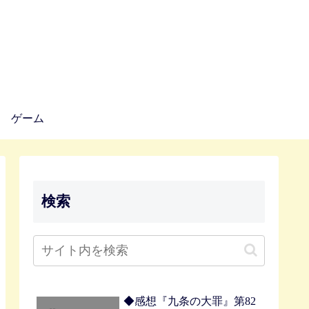
ゲーム
検索
◆感想『九条の大罪』第82