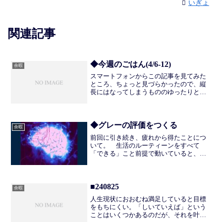
いぎょ
関連記事
◆今週のごはん(4/6-12)
余暇
スマートフォンからこの記事を見てみた
ところ、ちょっと見づらかったので、縦
長にはなってしまうもののゆったりと写
真をならべることにした。今週の食費は
￥4347。同居人も戻り、友人への食事提
供もある一週間だった。およそ月の折返
しで￥10,000を...
◆グレーの評価をつくる
余暇
前回に引き続き、疲れから得たことにつ
いて。 生活のルーティーンをすべて
「できる」こと前提で動いていると、
「できなかった」ときの挫折感という
か、失敗感がおおきい。そこには「でき
る」か「できない」かの二者しか用意さ
れていないため、「できる」がか...
■240825
余暇
人生現状におおむね満足していると目標
をもちにくい。「しいていえば」という
ことはいくつかあるのだが、それを叶え