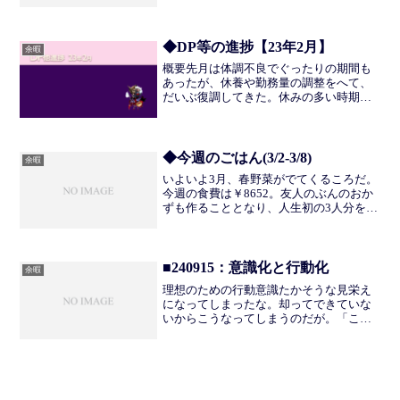
るための手段とエネルギーを考えたと
き、やったほうがいいのかそうでもない
のかの判断が難しい。そういったことを
考えるのも面倒くさいなーと...
◆DP等の進捗【23年2月】
余暇
概要先月は体調不良でぐったりの期間も
あったが、休養や勤務量の調整をへて、
だいぶ復調してきた。休みの多い時期は
週4くらいでやっていたが、3日連続で音
ゲーをすると疲労が抜け切らないので、
以降、土日をふくめて週3くらいで調節し
ている。なんでもルー...
◆今週のごはん(3/2-3/8)
余暇
いよいよ3月、春野菜がでてくるころだ。
今週の食費は￥8652。友人のぶんのおか
ずも作ることとなり、人生初の3人分を作
成。量の見当がつかずめちゃくちゃだ
が、そんなものか。ふたりのときもやた
ら多かったり少なかったり、紆余曲折を
経て今がある。その...
■240915：意識化と行動化
余暇
理想のための行動意識たかそうな見栄え
になってしまったな。却ってできていな
いからこうなってしまうのだが。「こう
したい」と思ったとき、現在の生活様式
や考えを変えないとならないところにつ
いて、意識におとすところまではおおむ
ね問題ないのだが、そこか...