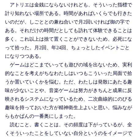
アトリエは金銭にならないけれども、そういった指標で
計り知れない場所である。時間があればいくらでも行きた
いのだが、しごととの兼ね合いで月2回いければ御の字で
ある。それだけの時間だとしても訪れて体験できることは
多く、これ以上は捨て置くことができないため、必死にな
って拾った。月2回、年24回、ちょっとしたイベントごと
になりつつある。
ゲームはどこまでいっても遊びの域を出ないため、実利
的なことを考えがちなわたしはいつもこういった局面で拾
うか置いていくかを悩む。ただ、わたしは発散にあたる趣
味が少ないことや、音楽ゲームは努力がきちんと成果に反
映されるシステムになっているため、二次曲線的にのびる
趣味を持っておいた方が精神衛生上よいと思い、悩みなが
らもかばんの一番奥にしまった。
読むこと、書くことは、その頻度は下がっているが、全
くそういったことをしていない自分というのをイメージで