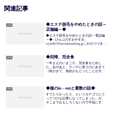
関連記事
◆エステ脱毛をやめたときの話～
余暇
店舗編～◆
◆エステ脱毛をやめたときの話～電話編
～◆ - ひゅぷのすおやすみ、
cryin8c10wn.hatenablog.jpこれのつづき。
取り決めしたあとだからそれっぽい絵も
かいた。スキャナで取り込んだらとても
きれいにできた。しゅごい。右のように
◆回帰、完全食
余暇
腋...
一年まえのいまごろ、完全食をためし
た。あのあと、ランチに使うのにあきて
（秋がきて、食欲がもどったことが大き
い）しばらく放っておいたのだが、値上
げを受けて朝食の牛乳をやめ、残った
COMPを飲み続けていた。COMPが底を尽
きたところであらためて...
◆服のin⇔outと素数の話◆
余暇
すてたりかったり、というカテゴリにう
ってつけな記事になってしまった。が、
そこまでおもしろくないので手短にすま
せます。２週間前の記事で服の数（下着
靴下小物フォーマル着除く）のトータル