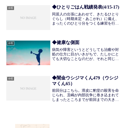
を38と書いているのだけれど、洗濯して
た服は入っていない。お...
◆ひとりごはん戦績発表(4/15-17)
余暇
同居人の出張にあわせて、きたるひとり
ぐらし（時期未定・あこがれ）に備え、
まったくのひとり分をつくる練習を行っ
た。18日の夜に戻ってきたため実質3日間
だけのひとりごはんだったが、まずは少
ない単位で練習するのが大事だ。体感と
しては、今までになく...
◆健康な側面
余暇
病気や障害というとどうしても治癒や対
処の仕方に目がいきがちで、たしかにと
ても大切なことなのだが、それと同じく
らい健康な側面をみるということも大切
なのではないかというのを、最近切に感
じている。 医療のフィールドである
「病院」に対して生活のフィ...
◆闇金ウシジマくん479（ウシジ
余暇
マくん65）
前回分はこちら。滑皮に豹堂の殺害を命
じられ、丑嶋が内部抗争に巻き込まれて
しまったところまでが前回までの大きな
流れでした。謎の東南アジア人暗殺者も
登場するし、いろいろと不穏な感じで休
載してしまったので、わたし含め読者の
みなさまは首を長くして連...