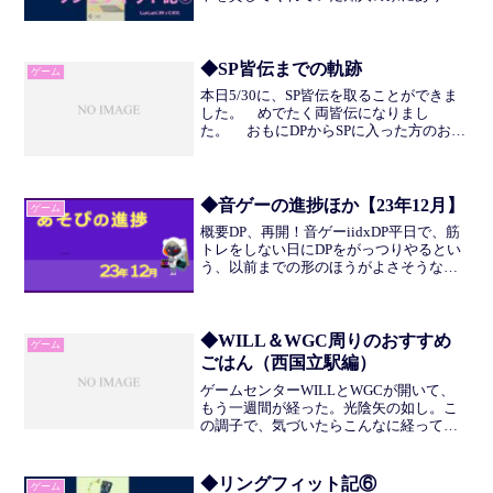
いろいろな味があったのでためしたとこ
ろ、ダブルリッチチョコレートがいちば
ん飲みやすかったので採用した。それに
しても、ひとりぐらしの...
◆SP皆伝までの軌跡
ゲーム
本日5/30に、SP皆伝を取ることができま
した。 めでたく両皆伝になりまし
た。 おもにDPからSPに入った方のお役
に立てたらと思い書き起こします。(以下
前座。実にならないので飛ばしていいと
ころ。) じつは、SP皆伝を取ろう！と思
ったのは去...
◆音ゲーの進捗ほか【23年12月】
ゲーム
概要DP、再開！音ゲーiidxDP平日で、筋
トレをしない日にDPをがっつりやるとい
う、以前までの形のほうがよさそうな感
じがある。筋トレをしない代わりに、以
前とりくんでいた「一駅歩く」をくっつ
けることにした。この半年間、勉強と筋
トレ習慣がすっ...
◆WILL＆WGC周りのおすすめ
ゲーム
ごはん（西国立駅編）
ゲームセンターWILLとWGCが開いて、
もう一週間が経った。光陰矢の如し。こ
の調子で、気づいたらこんなに経ってた
わ、みたいなゲーセンになってほしい。
さて「まだ冬だし寒いし春は花粉が飛ぶ
し夏は暑いし立川駅からあそこまで歩く
◆リングフィット記⑥
ゲーム