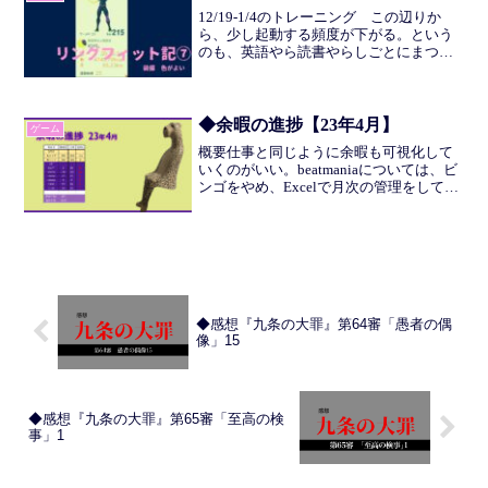
のはちょっと（ここま...
12/19-1/4のトレーニング この辺りか
ら、少し起動する頻度が下がる。という
のも、英語やら読書やらしごとにまつわ
る勉強やら、やりたいことがいろいろと
出てきたのだ。まぁ、筋トレが楽しくて
無尽蔵にやっていると鍛えすぎてしまう
おそれもあるので...
◆余暇の進捗【23年4月】
ゲーム
概要仕事と同じように余暇も可視化して
いくのがいい。beatmaniaについては、ビ
ンゴをやめ、Excelで月次の管理をしてい
くことにした。数が可視化されるのでだ
いぶ捗る。音ゲーiidxDPいい感じでモチ
ベーションの維持ができている。9以下
も...
◆感想『九条の大罪』第64審「愚者の偶
像」15
◆感想『九条の大罪』第65審「至高の検
事」1