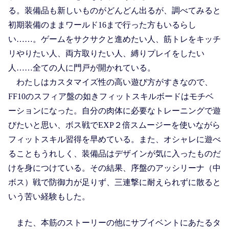
る。装備品も新しいものがどんどん出るが、調べてみると
初期装備のままワールド16まで行った方もいるらし
い……。ゲームをサクサクと進めたい人、筋トレをキッチ
リやりたい人、両方取りたい人、縛りプレイをしたい
人……全ての人に門戸が開かれている。
わたしはカスタマイズ性の高い遊び方がすきなので、
FF10のスフィア盤の如きフィットスキルボードはモチベ
ーションになった。自分の肉体に必要なトレーニングで遊
びたいと思い、ボス戦でEXP２倍スムージーを使いながら
フィットスキル習得を早めている。また、オシャレに遊べ
ることもうれしく、装備品はデザインが気に入ったものだ
けを身につけている。その結果、序盤のアッシリーナ（中
ボス）戦で防御力が足りず、三連撃に耐えられずに散ると
いう苦い経験もした。
また、本筋のストーリーの他にサブイベントにあたるタ