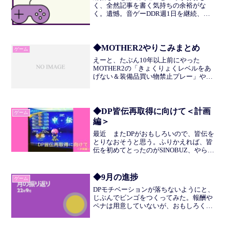
く、全然記事を書く気持ちの余裕がな
く。遺憾。音ゲーDDR週1日を継続、
SP:DP=2:1。SP:12の中央値
986870→987840。平均値
982942→984583。平均が985000いったら
べつの目標...
◆MOTHER2やりこみまとめ
ゲーム
えーと、たぶん10年以上前にやった
MOTHER2の「きょくりょくレベルをあ
げない＆装備品買い物禁止プレー」やり
こみ。BEMANI学園とか書いてあるので
おそらく2010年ごろだと思われる。文字
のみのいにしえテキストサイトのフレー
バーがすさまじ...
◆DP皆伝再取得に向けて＜計画
ゲーム
編＞
最近 またDPがおもしろいので、皆伝を
とりなおそうと思う。ふりかえれば、皆
伝を初めてとったのがSINOBUZ、やらな
くなったのがRootageである。Rootageは
回数をふりかえれないが、前作Heroic
Verseが82回。このときも「...
◆9月の進捗
ゲーム
DPモチベーションが落ちないようにと、
じぶんでビンゴをつくってみた。報酬や
ペナは用意していないが、おもしろく遊
んでいくのであればそういうものがあっ
てもよいのかもしれない。実際BPLも絶