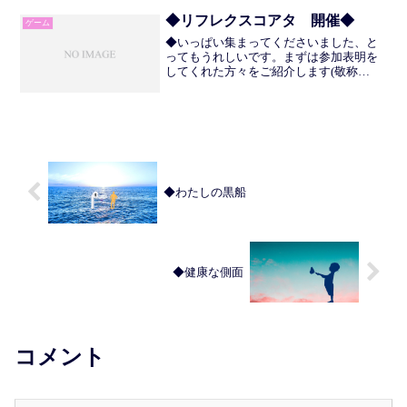
賛開催中で、モチベーションが衰えるこ
とはなく、むしろやる...
◆リフレクスコアタ 開催◆
ゲーム
◆いっぱい集まってくださいました、と
ってもうれしいです。まずは参加表明を
してくれた方々をご紹介します(敬称
略)。・あらはん・みっちゃん・ユウ・じ
いめん・ぴかちゅう・もつにこみ・さく
じょ・しょう・しょこら・ありこ・あき
ば(b･｀ー･´)b☆謝...
◆わたしの黒船
◆健康な側面
コメント