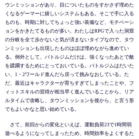
ウンミッションがあり、目についたものをすかさず埋めた
くなるゲーマーに嬉しいシステムもある。そこで手に入る
ものも、時期に対してちょっと強い装備など、モチベーシ
ョンをかきたてるものが多い。わたしはRPGで入った洞窟
の分岐を全て歩かないと気が済まないタイプなので、タウ
ンミッションも出現したものはほぼ埋めながら進めてい
る。例外として、バトルジムだけは、強くなったあとで敵
を蹂躙するためにとっておいている。バトルジムはだいた
い、1・2ワールド進んだら戻って挑みなおしている。た
だ、最近はキャラクターが育ちすぎてしまったことや、フ
ィットスキルの習得が相当早く進んでいることから、リア
ルタイムで攻略し、タウンミッションを後から、と言う形
でもよいかなと思い始めている。
さて、前回からの変化といえば、運動負荷23で1時間弱
遊べるようになってしまったため、時間効率をよくするた