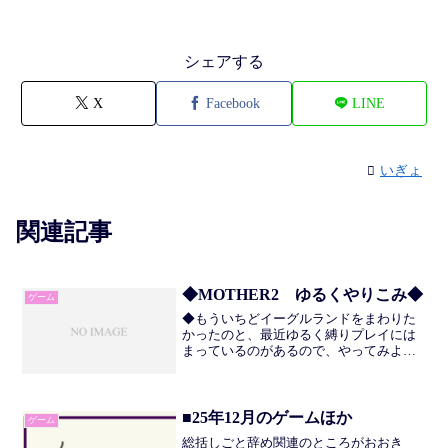
シェアする
X
Facebook
LINE
いぎょ
関連記事
◆MOTHER2 ゆるくやりこみ◆
ゲーム
◆もういちどイーグルランドをまわりた
かったのと、最近ゆるく縛りプレイには
まっているのがあるので、やってみよう
かとおもっています。このゲームの魅力
としてはPSⅠ(いわゆる魔法)と、ドラムロ
ール式のHP増減があるとおもいますの
で、そこを大切にし...
■25年12月のゲームほか
ゲーム
総括しごと辞め関連のところがおおき