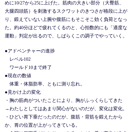
めに10/27から25に上げた。筋肉の大きい部分（大臀筋、
大腿四頭筋）を刺激するスクワットのきつさが格段に上が
り、鍛えていない上腕や腹筋にもそこそこ効く負荷となっ
た。約40分ほどで疲れてくるのと、心拍数的にも「適度な
運動」判定が出るので、しばらくこの調子でやっていく。
●アドベンチャーの進捗
レベル102
ワールド10まで終了
●現在の数値
体重・体脂肪率、ともに測り忘れ。
●見かけ上の変化
・胸の筋肉がついたことにより、胸がふっくらしてきた
→わたしとしてはあまり関心がないのだが、変化は変化。
・ひどい胃下垂だったのだが、腹筋・背筋を鍛えたから
か、胃の位置が上がってきている。