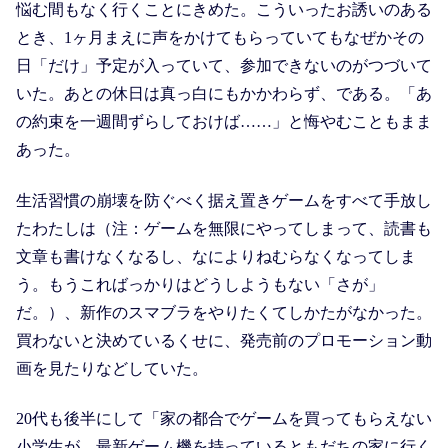
悩む間もなく行くことにきめた。こういったお誘いのある
とき、1ヶ月まえに声をかけてもらっていてもなぜかその
日「だけ」予定が入っていて、参加できないのがつづいて
いた。あとの休日は真っ白にもかかわらず、である。「あ
の約束を一週間ずらしておけば……」と悔やむこともまま
あった。
生活習慣の崩壊を防ぐべく据え置きゲームをすべて手放し
たわたしは（注：ゲームを無限にやってしまって、読書も
文章も書けなくなるし、なによりねむらなくなってしま
う。もうこればっかりはどうしようもない「さが」
だ。）、新作のスマブラをやりたくてしかたがなかった。
買わないと決めているくせに、発売前のプロモーション動
画を見たりなどしていた。
20代も後半にして「家の都合でゲームを買ってもらえない
小学生が、最新ゲーム機を持っているともだちの家に行く