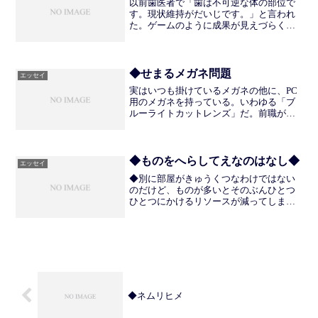
以前歯医者で「歯は不可逆な体の部位で
す。現状維持がだいじです。」と言われ
た。ゲームのように成果が見えづらくモ
チベーション維持に難儀していたのだ
が、ここ最近は突破口を見出し、前より
も念入りに歯を磨けている。ポイントは
減点式で考えることで、たと...
◆せまるメガネ問題
エッセイ
実はいつも掛けているメガネの他に、PC
用のメガネを持っている。いわゆる「ブ
ルーライトカットレンズ」だ。前職がパ
ソコンをずっと使うしごとだったため目
の負担を減らすために採用したのだけれ
ど、なにを焦っていたのか、特に形など
をこだわらずに買ってし...
◆ものをへらしてえなのはなし◆
エッセイ
◆別に部屋がきゅうくつなわけではない
のだけど、ものが多いとそのぶんひとつ
ひとつにかけるリソースが減ってしまう
のと、わたしなんかはすぐものを忘れる
ので、最低限もって無駄を省きたいなと
いうきもちがあってめっっっっっっっち
ゃものをへらしてえな、っ...
◆ネムリヒメ