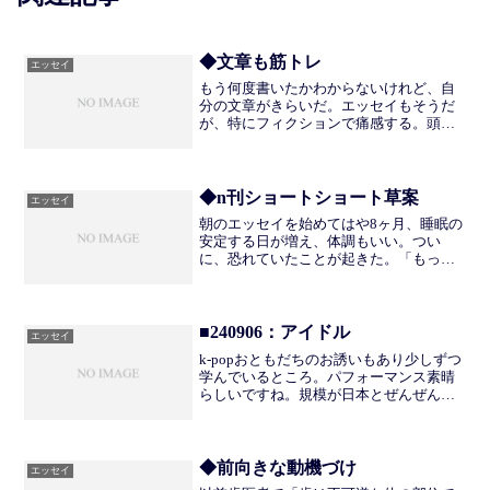
◆文章も筋トレ
エッセイ
もう何度書いたかわからないけれど、自
分の文章がきらいだ。エッセイもそうだ
が、特にフィクションで痛感する。頭の
中にある「書きたいもの」を、どうもじ
ょうずに取り出すことができない。こと
ばが万能でないことは承知しているけれ
ど、それにしたってもう少...
◆n刊ショートショート草案
エッセイ
朝のエッセイを始めてはや8ヶ月、睡眠の
安定する日が増え、体調もいい。つい
に、恐れていたことが起きた。「もっと
書きたい」。しかもエッセイではなく
「おはなし（フィクション）」をだ。げ
んきだといろいろ手を出してしまうのは
悪い癖だけれど、やってみた...
■240906：アイドル
エッセイ
k-popおともだちのお誘いもあり少しずつ
学んでいるところ。パフォーマンス素晴
らしいですね。規模が日本とぜんぜんち
がう。Youtubeも登録者数1000万人をこえ
ており、ワールドワイドという感じがす
る。にしても、どういう気持ちでアイド
ルにな...
◆前向きな動機づけ
エッセイ