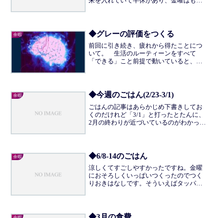
来を入れていて半休があり、金曜はもと
もと休みなので実質労働が2.5日という、
フルタイムからしてみれば生ぬるい週だ
った。週の食費は￥。お弁当が復活した
ので、元通りのつくりお...
◆グレーの評価をつくる
余暇
前回に引き続き、疲れから得たことにつ
いて。 生活のルーティーンをすべて
「できる」こと前提で動いていると、
「できなかった」ときの挫折感という
か、失敗感がおおきい。そこには「でき
る」か「できない」かの二者しか用意さ
れていないため、「できる」がか...
◆今週のごはん(2/23-3/1)
余暇
ごはんの記事はあらかじめ下書きしてお
くのだけれど「3/1」と打ったとたんに、
2月の終わりが近づいているのがわかっ
て、さびしくなった。今週もまんなかで
同居人が出張していたため、自炊の量を
調整する練習ができた。気づいたのは、
量が圧倒的に減るのと...
◆6/8-14のごはん
余暇
涼しくてすごしやすかったですね。金曜
におそろしくいっぱいつくったのでつく
りおきはなしです。そういえばタッパー
が一個こわれたんですが、つくる量は減
っているのでなんとかなるだろうという
ことでそのまんまにしています。6/9夜ぶ
り焼きの残りをまぜご...
◆3月の食費
余暇