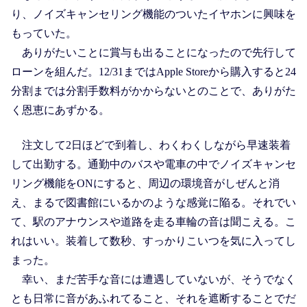
り、ノイズキャンセリング機能のついたイヤホンに興味を
もっていた。
ありがたいことに賞与も出ることになったので先行して
ローンを組んだ。12/31まではApple Storeから購入すると24
分割までは分割手数料がかからないとのことで、ありがた
く恩恵にあずかる。
注文して2日ほどで到着し、わくわくしながら早速装着
して出勤する。通勤中のバスや電車の中でノイズキャンセ
リング機能をONにすると、周辺の環境音がしぜんと消
え、まるで図書館にいるかのような感覚に陥る。それでい
て、駅のアナウンスや道路を走る車輪の音は聞こえる。こ
れはいい。装着して数秒、すっかりこいつを気に入ってし
まった。
幸い、まだ苦手な音には遭遇していないが、そうでなく
とも日常に音があふれてること、それを遮断することでだ