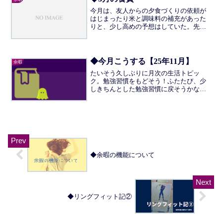
今月は、友人からの夕食づくりの依頼が
はじまったり米と調味料の補充があった
りと、少し高めの予想はしていた。先月
気にしていた冷凍庫のストックをだいぶ
使ったのだが、月末を迎えて買い物の履
歴を見てみると、それでもちょっと高い
なという感じだ。たしかに...
◆今月こうする【25年11月】
余暇
たいそう久しぶりに月次の生活トピッ
ク。勉強習慣をもどそう！ふたたび、少
しきちんとした勉強習慣に戻そうかな、
と思っている。以前の行政書士試験が2年
前、半年ほどだが、今視野に入れてい
る、司法書士試験を「受けよう」となっ
たら、当然もっとかかる。や...
◆余暇の機能について
◆リングフィット記②