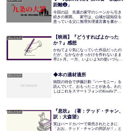
距離❹」
今回の話 先週の家守のシーンから引き
続きの展開。 家守は、山城が認知症を
患っている父に無理矢理遺言書を書かせ
たのだと訴える。内容を尋ねる九条の問
いから、家守の父親が介護施設で、遺書
を書いているシーンへ移る。そこにはた
【映画】『どうすればよかった
読んだもの
しかに山城が立っている。...
か？』感想
かねてより気になっていた作品だったの
だが、なかなかきっかけを作れないまま
早2ヶ月。一方、いよいよXの使いづらさ
や運営の横暴さに嫌気がさし、Blueskyの
アカウントをひらいて本作が再び目に入
った。あ、今観に行こうと即予約、翌日
◆本の適材適所
読んだもの
に足を運ぶ。い...
病院の待合で伊藤計劃『ハーモニー』を
読んでいて、おもったことがある。わた
しはこれをスマートフォンのKindleアプ
リで読んでいたのだが、近未来医療SF
と、いかにも電子向きの内容である。と
ころどころにhtmlのようなコードが挿入
されているのも...
『息吹』（著：テッド・チャン、
読んだもの
訳：大森望）
実はハードカバーで発売されたときに
「おお、テッド・チャンの邦訳が！」と