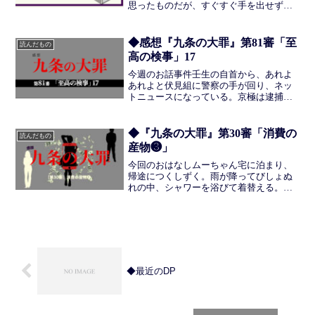
思ったものだが、すぐすぐ手を出せず、
文庫版で読むこととなった。おはなし自
体は500ページを超える短編集なのだが、
おもしろくてぐんぐんページが進んでし
◆感想『九条の大罪』第81審「至
読んだもの
まった。どれもおもしろ...
高の検事」17
今週のお話事件壬生の自首から、あれよ
あれよと伏見組に警察の手が回り、ネッ
トニュースになっている。京極は逮捕さ
れるも、「まったく知らない」としらを
きっているようだ。そのニュースを見て
いるのは苦情の師である流木と、烏丸
◆『九条の大罪』第30審「消費の
読んだもの
だ。長期実刑になる可能性が...
産物❸」
今回のおはなしムーちゃん宅に泊まり、
帰途につくしずく。雨が降ってびしょぬ
れの中、シャワーを浴びて着替える。バ
スルームは汚れており、洗面台つきなの
であまり高い居室ではない。床や洗面器
も汚れており、あまり手入れされていな
い感じだ。そんなしずくの...
◆最近のDP