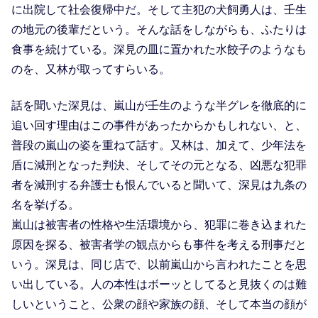
に出院して社会復帰中だ。そして主犯の犬飼勇人は、壬生
の地元の後輩だという。そんな話をしながらも、ふたりは
食事を続けている。深見の皿に置かれた水餃子のようなも
のを、又林が取ってすらいる。
話を聞いた深見は、嵐山が壬生のような半グレを徹底的に
追い回す理由はこの事件があったからかもしれない、と、
普段の嵐山の姿を重ねて話す。又林は、加えて、少年法を
盾に減刑となった判決、そしてその元となる、凶悪な犯罪
者を減刑する弁護士も恨んでいると聞いて、深見は九条の
名を挙げる。
嵐山は被害者の性格や生活環境から、犯罪に巻き込まれた
原因を探る、被害者学の観点からも事件を考える刑事だと
いう。深見は、同じ店で、以前嵐山から言われたことを思
い出している。人の本性はボーッとしてると見抜くのは難
しいということ、公衆の顔や家族の顔、そして本当の顔が