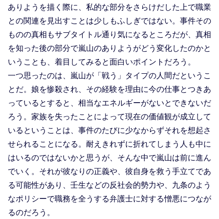
ありようを描く際に、私的な部分をさらけだした上で職業
との関連を見出すことは少しもふしぎではない。事件その
ものの真相もサブタイトル通り気になるところだが、真相
を知った後の部分で嵐山のありようがどう変化したのかと
いうことも、着目してみると面白いポイントだろう。
一つ思ったのは、嵐山が「戦う」タイプの人間だというこ
とだ。娘を惨殺され、その経験を理由に今の仕事とつきあ
っているとすると、相当なエネルギーがないとできないだ
ろう。家族を失ったことによって現在の価値観が成立して
いるということは、事件のたびに少なからずそれを想起さ
せられることになる。耐えきれずに折れてしまう人も中に
はいるのではないかと思うが、そんな中で嵐山は前に進ん
でいく。それが彼なりの正義や、彼自身を救う手立てであ
る可能性があり、壬生などの反社会的勢力や、九条のよう
なポリシーで職務を全うする弁護士に対する憎悪につなが
るのだろう。