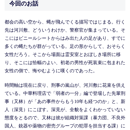
今回のお話
都会の高い空から、蝿が飛んでくる描写ではじまる。行く
先は河川敷、どういうわけか、警察官が集まっている。そ
こにはビニールシートからはみ出た人の足があり、すでに
多くの蝿たちが群がっている。足の形からして、おそらく
女性だろう。そこから場面は霊安室とおぼしき場所に移
り、そこには恰幅のよい、初老の男性が死装束に包まれた
女性の側で、悔やむように嘆くのであった。
時間軸は現在に戻り、刑事の嵐山が、河川敷に花束を供え
ている。中華料理店で「弱者の一分」編で登場した先輩刑
事（又林）が「あの事件からもう10年も経つのか」と、新
人（深見）にこぼす。深見が、全貌をよくわかっていない
態度をとるので、又林は彼が組織対策課（暴力団、不良外
国人、銃器や薬物の密売グループの犯罪を担当する課）に