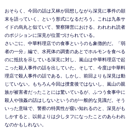
おそらく、今回の話は又林が回想しながら深見に事件の顛
末を語っていく、という形式になるだろう。これは九条サ
イドの烏丸と似ていて、警察陣営における、われわれ読者
のポジションに深見が位置づけられている。
さいごに、中華料理店での食事というのも象徴的だ。「弱
者の一分」編で、水死体の調査のあとでホルモンを食べる
のに抵抗を示している深見に対し、嵐山は中華料理店で起
こった殺人事件の話を出していた。そして、今度は中華料
理店で殺人事件の話である。しかし、前回よりも深見は動
じていない。もちろん今回は捜査後ではないし、嵐山の親
族が被害者だったことには驚いているが、ふつう食事中に
殺人や強姦の話はしないというのが一般的な見識だ。そう
いった意味で、警察の特異性が窺い知れるのと、深見がも
しかすると、以前よりは少しタフになったことのあらわれ
なのかもしれない。