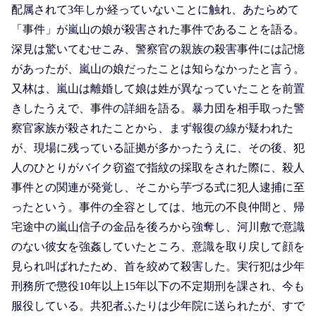
配属されて3年しか経っていないことに触れ、あたらめて
「事件」が嵐山の娘が殺害された事件であることを語る。
深見は驚いてむせこみ、警察官の親族の殺害事件には記憶
があったが、嵐山の娘だったことは知らなかったと言う。
又林は、嵐山は離婚して娘は姓が異なっていたことを前置
きしたうえで、事件の詳細を語る。暴力団を相手取った警
察官家族が殺されたことから、まず報復の線が疑われた
が、現場に残っている証拠が多かったうえに、その後、犯
人のひとりがバイク窃盗で指紋の採取をされた際に、殺人
事件との関連が発覚し、そこから芋づる式に犯人逮捕に至
ったという。事件の全容としては、地元の不良仲間と、帰
宅途中の嵐山信子の金品を後ろから強奪し、河川敷で意識
のない彼女を強姦していたところ、意識を取り戻して顔を
見られ叫ばれたため、首を絞めて殺害した。実行犯は少年
刑務所で懲役10年以上15年以下の不定期刑を課され、今も
服役している。共犯者ふたりは少年院に送られたが、すで