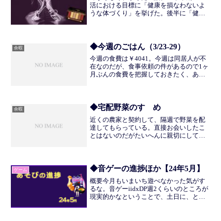
活における目標に「健康を損なわないよ
うな体づくり」を挙げた。後半に「健康
度を維持しつつ、自分の身体的資源をう
つくしい状態にしておきたいという気持
ちもわきつつある。」と書いた。身体的
資源というのは、自分のも...
◆今週のごはん（3/23-29）
余暇
今週の食費は￥4041。今週は同居人が不
在なのだが、食事依頼の件があるので1ヶ
月ぶんの食費を把握しておきたく、あえ
ていつもどおりの量でつくった。なぜか
作りすぎたので、べつのひとにも配っ
た。ありがとうございました。3/24日
つくりおき（左上...
◆宅配野菜のすゝめ
余暇
近くの農家と契約して、隔週で野菜を配
達してもらっている。直接お会いしたこ
とはないのだがたいへんに親切にしてく
ださり、旅行に行くから配達日をずらし
てほしいとか、家をあける期間が多いの
で一回スキップしたいとか、来客がある
ので追加にもう一回ほしい...
◆音ゲーの進捗ほか【24年5月】
ゲーム
概要今月もいまいち遊べなかった気がす
るな。音ゲーiidxDP週2くらいのところが
現実的かなということで、土日に、と思
っていたのだが、存外にモチベーション
が出なかった。というのも、なんだか混
んでいたのがおおきい。やりたいにはや