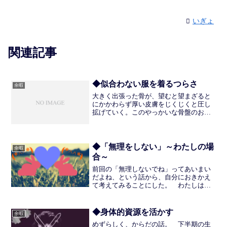
いぎょ
関連記事
◆似合わない服を着るつらさ
余暇
大きく出張った骨が、望むと望まざると
にかかわらず厚い皮膚をじくじくと圧し
拡げていく。このやっかいな骨盤のおか
げでタイト・スカートやスキニーパンツ
はもとのシルエットを無視して、ぐいぐ
いと糸をひっぱってしまう。さすがに弾
けたことはないが、ひやひ...
◆「無理をしない」～わたしの場
余暇
合～
前回の「無理しないでね」ってあいまい
だよね、という話から、自分におきかえ
て考えてみることにした。 わたしはと
にかくやりたいことを詰め込んで詰め込
んで、詰め込みすぎて疲れてオーバーヒ
ートして、非常ブレーキによって停止す
◆身体的資源を活かす
余暇
る、というパターンを繰り...
めずらしく、からだの話。 下半期の生