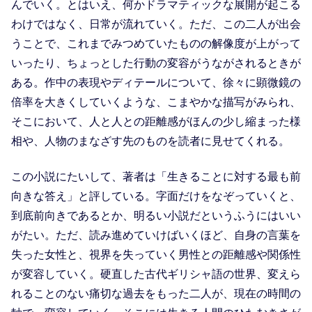
んでいく。とはいえ、何かドラマティックな展開が起こる
わけではなく、日常が流れていく。ただ、この二人が出会
うことで、これまでみつめていたものの解像度が上がって
いったり、ちょっとした行動の変容がうながされるときが
ある。作中の表現やディテールについて、徐々に顕微鏡の
倍率を大きくしていくような、こまやかな描写がみられ、
そこにおいて、人と人との距離感がほんの少し縮まった様
相や、人物のまなざす先のものを読者に見せてくれる。
この小説にたいして、著者は「生きることに対する最も前
向きな答え」と評している。字面だけをなぞっていくと、
到底前向きであるとか、明るい小説だというふうにはいい
がたい。ただ、読み進めていけばいくほど、自身の言葉を
失った女性と、視界を失っていく男性との距離感や関係性
が変容していく。硬直した古代ギリシャ語の世界、変えら
れることのない痛切な過去をもった二人が、現在の時間の