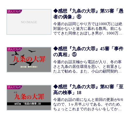
る。警察・検事対弁護士は組織対個人な
ので、自分の身は自分で守るよう忠告す
る。烏丸は礼を伝え、警視庁に赴くのだ
◆感想『九条の大罪』第55審「愚
読んだもの
った。取調室では早速、嵐山...
者の偶像」⑥
今週のお話同じやり方では1000万には絶
対届かないと途方に暮れる数馬。前にも
でてきた同僚とおぼしき男が、1000万と
きいて驚く。このままでは自分も酒でや
られるし女の子も潰れると。そこに、独
り言の大きい中年のおじさんが歩いてい
◆感想『九条の大罪』45審「事件
読んだもの
るのを見かけた同...
の真相」⑤
今週のお話京極から電話が入り、冬の寒
さと九条の居住環境を思い、と前置きし
た上で勧める。また、小山の顧問契約も
月30万で依頼し、他にも顧問契約を結ん
でほしい会社が多くあるという。とうぜ
ん、その会社はすねに傷のあるところば
◆感想『九条の大罪』第82審「至
読んだもの
かりだ。九条はどちらも...
高の検事」18
今週のお話の前になんと前回の更新が6/6
なので、1ヶ月半ぶりである。そのため、
ちょっとこれまでのおさらいをしてから
今回の話に入ろう。なにせ自分で話をよ
く覚えていないのだった。軽いおさらい
伏見組の若頭である京極の息子・猛に恨
みをもっている男か...