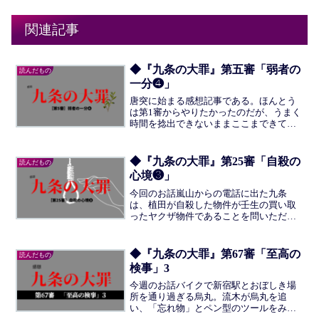
関連記事
◆『九条の大罪』第五審「弱者の
読んだもの
一分❹」
唐突に始まる感想記事である。ほんとう
は第1審からやりたかったのだが、うまく
時間を捻出できないままここまできてし
まった。 今週の感想は下に前回までの
あらすじ： 第2審：運び屋である曽我部
聡太は、薬物を隠したお菓子の袋を持っ
◆『九条の大罪』第25審「自殺の
読んだもの
て移動している最中に...
心境❸」
今回のお話嵐山からの電話に出た九条
は、植田が自殺した物件が壬生の買い取
ったヤクザ物件であることを問いただ
す。九条は法的な正当性を主張し、競売
物件はヤクザでも入札ができると正論で
返す。しかし嵐山は納得いかないよう
◆『九条の大罪』第67審「至高の
読んだもの
で、一般市民を自殺に追い込み、...
検事」3
今週のお話バイクで新宿駅とおぼしき場
所を通り過ぎる烏丸。流木が烏丸を追
い、「忘れ物」とペン型のツールをみせ