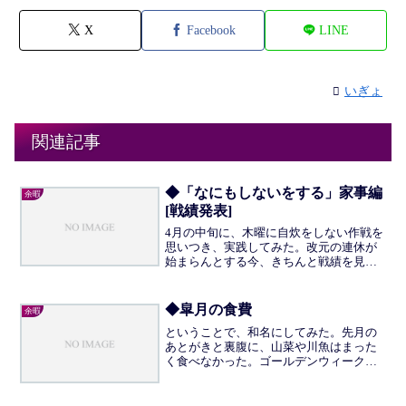
X
Facebook
LINE
いぎょ
関連記事
◆「なにもしないをする」家事編
余暇
[戦績発表]
4月の中旬に、木曜に自炊をしない作戦を
思いつき、実践してみた。改元の連休が
始まらんとする今、きちんと戦績を見て
おこう。結論からいうとは失敗に終わっ
た。4/11は帰宅後尋常でない疲弊で寝落
ちたので「つくる」「つくらない」の土
◆皐月の食費
余暇
俵に立てずに終わっ...
ということで、和名にしてみた。先月の
あとがきと裏腹に、山菜や川魚はまった
く食べなかった。ゴールデンウィークは
自炊をしていたものの所詮はお弁当がな
いので、外食の数はふだんより多かっ
た。後半は自炊を増やしてバランスをと