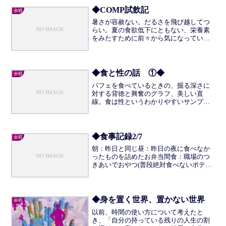
るようにしたものの、結果と...
◆COMP試飲記
余暇
暑さが容赦ない。だるさを飛び越してつ
らい。夏の食欲低下にともない、栄養素
をみたすために前々から気になっていた
COMPを試すことにした。公式サイトは
こちら。なんとすっきりとしたUIだろう
か。www.comp.jpソイレントが場を賑わす
ようにな...
◆食と性の話 ①◆
余暇
パフェを食べているときの、掘る深さに
対する背徳と興奮のグラフ、美しい直
線。食は性というわかりやすいサンプル
— ミカルアーヤ (@IGYO10) 2015, 8月 16
というツイートにそこそこ反応があった
し、最近よく考えているトピックなので
ま...
◆食事記録2/7
余暇
朝：昨日と同じ昼：昨日の夜に食べなか
ったものを詰めたお弁当間食：職場のつ
きあいでおやつ(普段絶対食べないポテ
チ！いつ食べても、ふしぎな味がする。)
夜：玄米ごはんにしそをのせたもの、大
豆煮 夜は米を炊いただけ(！)。 おやつ
効果なのか、これで...
◆身を置く世界、置かない世界
余暇
以前、時間の使い方について考えたと
き、「自分の持っている残りの人生の割