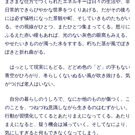
まざまな仕方でつくられたエネルギーは日々の生活や、非
日常的できらびやかな世界をつくりあげる。だがその後ろ
には必ず犠牲になった景観や町、そしていきものたちがい
る。その視線がひとつ、またひとつ集まってくる。怒りに
ふるえた赤い瞳もあれば、光のない灰色の眼窩もみえる。
やせたいきものが濁った水をすする。朽ちた茎が風でぽき
ぽきと折れ曲がる。
はっとして現実にもどる。どどめ色の「ど」の字もない
青空がひろがり、冬らしくないぬるい風が吹き抜ける。気
がつけば老人はいない。
自分の暮らしのうしろで、なにか他のものが傷つく。こ
のことを、つねづね意識しながら生きるのはむずかしい。
行動が習慣化してくるとあたりまえになってくる。あたり
まえになると、疑う機会は減っていく。そしてなにより、
気にしすぎると何もできなくなってしまう。