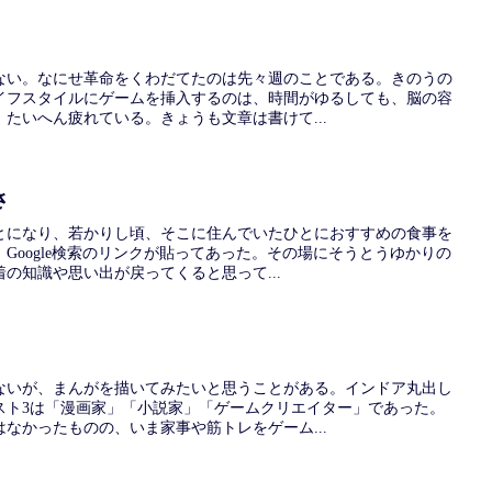
ない。なにせ革命をくわだてたのは先々週のことである。きのうの
イフスタイルにゲームを挿入するのは、時間がゆるしても、脳の容
たいへん疲れている。きょうも文章は書けて...
さ
とになり、若かりし頃、そこに住んでいたひとにおすすめの食事を
Google検索のリンクが貼ってあった。その場にそうとうゆかりの
の知識や思い出が戻ってくると思って...
ないが、まんがを描いてみたいと思うことがある。インドア丸出し
スト3は「漫画家」「小説家」「ゲームクリエイター」であった。
なかったものの、いま家事や筋トレをゲーム...