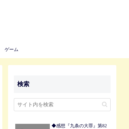
ゲーム
検索
◆感想『九条の大罪』第82