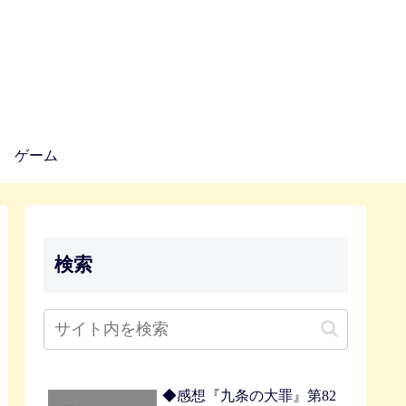
ゲーム
検索
◆感想『九条の大罪』第82