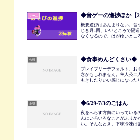
◆音ゲーの進捗ほか【2
ゲーム
概要遊びはあんまりない。音ゲ
じき月1回、いいところで隔
なくなるので、はがゆいところ
◆食事めんどくさい◆
余暇
ブレイブリーデフォルト、お
念かもしれません。主人公二
もきしたりいい感じになったり
◆6/29-7/3のごはん
余暇
夜をへらす方向にいっている
んにいろいろなことがふりか
い。そんなとき、下味冷凍は強