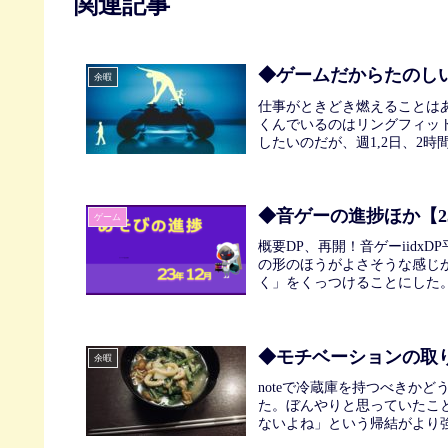
関連記事
◆ゲームだからたのし
余暇
仕事がときどき燃えることは
くんでいるのはリングフィット
したいのだが、週1,2日、2時
◆音ゲーの進捗ほか【2
ゲーム
概要DP、再開！音ゲーiidx
の形のほうがよさそうな感じ
く」をくっつけることにした。
◆モチベーションの取
余暇
noteで冷蔵庫を持つべきか
た。ぼんやりと思っていたこ
ないよね」という帰結がより強