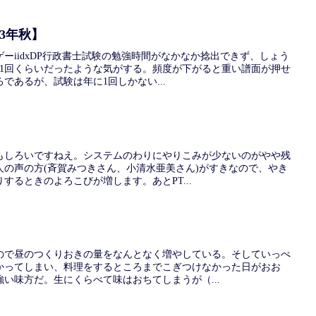
3年秋】
ーiidxDP行政書士試験の勉強時間がなかなか捻出できず、しょう
週1回くらいだったような気がする。頻度が下がると重い譜面が押せ
であるが、試験は年に1回しかない...
もしろいですねえ。システムのわりにやりこみが少ないのがやや残
人の声の方(斉賀みつきさん、小清水亜美さん)がすきなので、やき
するときのよろこびが増します。あとPT...
ので昼のつくりおきの量をなんとなく増やしている。そしていっぺ
かってしまい、料理をするところまでこぎつけなかった日がおお
い味方だ。生にくらべて味はおちてしまうが（...