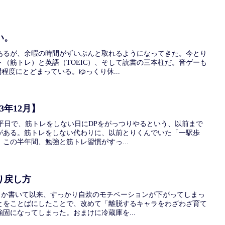
い。
あるが、余暇の時間がずいぶんと取れるようになってきた。今とり
（筋トレ）と英語（TOEIC）、そして読書の三本柱だ。音ゲーも
間程度にとどまっている。ゆっくり休...
3年12月】
DP平日で、筋トレをしない日にDPをがっつりやるという、以前まで
がある。筋トレをしない代わりに、以前とりくんでいた「一駅歩
この半年間、勉強と筋トレ習慣がすっ...
り戻し方
どうか書いて以来、すっかり自炊のモチベーションが下がってしまっ
とをことばにしたことで、改めて「離脱するキャラをわざわざ育て
固になってしまった。おまけに冷蔵庫を...